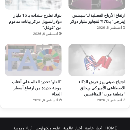
بنوك تطرح سندات بـ 15 مليار
ارتفاع الأرباح الفصلية لـ”سيمنس
دولار لتمويل مركز بيانات مدعوم
إينرجي” بـ70% لتتجاوز مليار دولار
من “غوغل”
أغسطس 6, 2026
أغسطس 6, 2026
اجتياح صيني يهز عرش الذكاء
“الفاو” تحذر: العالم على أعتاب
الاصطناعي الأميركي ويخلق
موجة جديدة من ارتفاع أسعار
“منطقة موت” للمنافسين
الغذاء
أغسطس 6, 2026
أغسطس 6, 2026
HOME
أخبار خاصة
أخبار عالمية
علوم وتكنولوجيا
أزياء وموضة