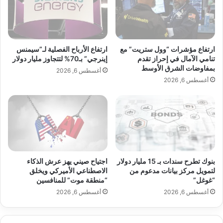
ل
ت
ه
ا
ج
ن
و
و
م
أ
ارتفاع مؤشرات “وول ستريت” مع
ارتفاع الأرباح الفصلية لـ”سيمنس
ا
ف
تنامي الآمال في إحراز تقدم
إينرجي” بـ70% لتتجاوز مليار دولار
ل
بمفاوضات الشرق الأوسط
غ
أغسطس 6, 2026
ض
ا
أغسطس 6, 2026
خ
ن
م
س
"
ت
ف
ا
ي
ن
أ
ب
و
ع
بنوك تطرح سندات بـ 15 مليار دولار
اجتياح صيني يهز عرش الذكاء
ك
د
لتمويل مركز بيانات مدعوم من
الاصطناعي الأميركي ويخلق
ر
أ
“غوغل”
“منطقة موت” للمنافسين
ا
س
أغسطس 6, 2026
أغسطس 6, 2026
ن
ب
ي
و
ا
ع