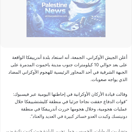
أعلن الجيش الأوكراني، الجمعة، أنه استعاد بلدة أندرييفكا الواقعة
على بعد حوالي 10 كيلومترات جنوب مدينة باخموت المدمرة على
الجبهة الشرقية في أحد المحاور الرئيسية للهجوم الأوكراني المضاد
الذي يواجه صعوبات.
وقالت قيادة الأركان الأوكرانية في إحاطتها اليومية عبر فيسبوك:
“قوات الدفاع حققت نجاحا جزئيا في منطقة كليشتشييفكا خلال
عمليات هجومية، وخلال هجومها حررت أندرييفكا في منطقة
دونيتسك وكبدت العدو خسائر كبيرة في العديد والعتاد”.
وتضاربت الروايات، الخميس، حول تحرير البلدة حيث كتبت نائبة وزير