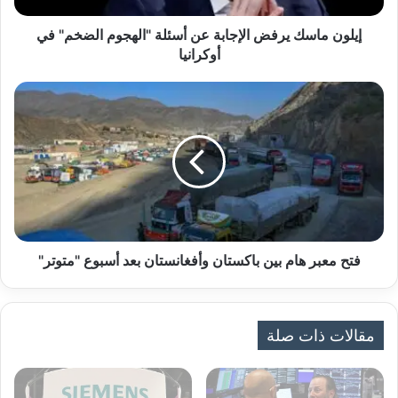
ك
ي
إيلون ماسك يرفض الإجابة عن أسئلة "الهجوم الضخم" في
ر
أوكرانيا
ف
ض
ف
ا
ت
ل
ح
إ
م
ج
ع
ا
ب
ب
ر
ة
ه
ع
ا
ن
م
فتح معبر هام بين باكستان وأفغانستان بعد أسبوع "متوتر"
أ
ب
س
ي
ئ
ن
ل
ب
مقالات ذات صلة
ة
ا
"
ك
ا
س