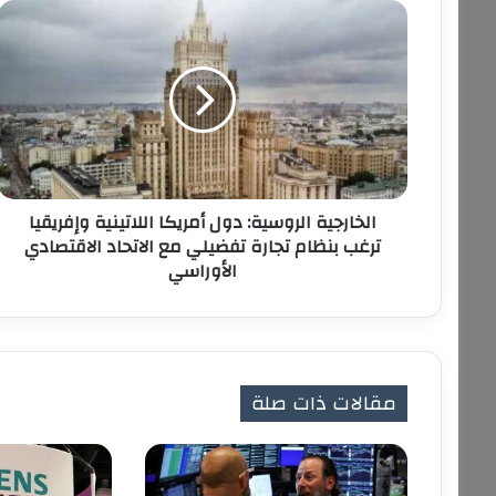
ا
ل
خ
ا
ر
ج
ي
ة
ا
الخارجية الروسية: دول أمريكا اللاتينية وإفريقيا
ل
ترغب بنظام تجارة تفضيلي مع الاتحاد الاقتصادي
ر
الأوراسي
و
س
ي
ة
:
د
مقالات ذات صلة
و
ل
أ
م