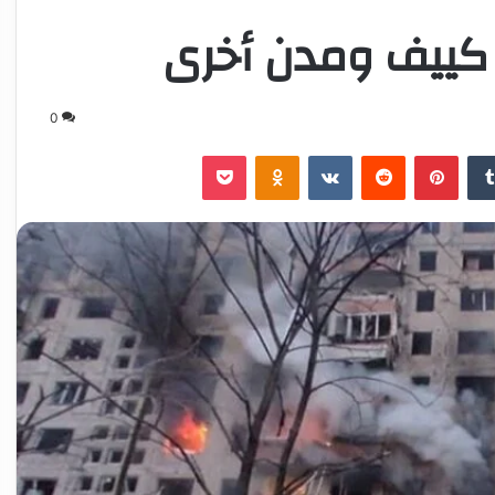
 كييف ومدن أخرى
0
‏Tumblr
بينتيريست
‏Reddit
‏VKontakte
Odnoklassniki
‫Pocket