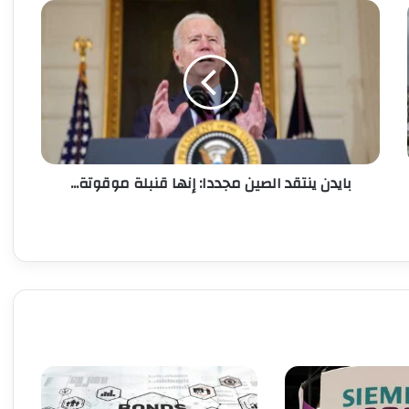
ب
ا
ي
د
ن
ي
ن
ت
ق
بايدن ينتقد الصين مجددا: إنها قنبلة موقوتة...
د
ا
ل
ص
ي
ن
م
ج
د
د
ا
: