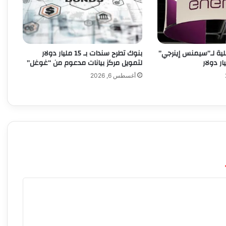
إ
ن
ه
ا
ق
بنوك تطرح سندات بـ 15 مليار دولار
فصلية لـ”سيمنس إينرجي”
ن
لتمويل مركز بيانات مدعوم من “غوغل”
ب
أغسطس 6, 2026
ل
ة
م
و
ق
و
ت
ة
.
.
.