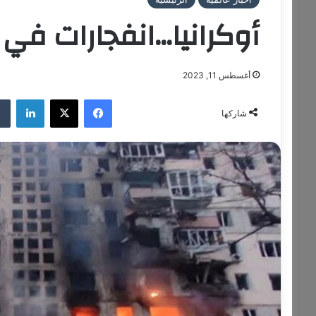
أوكرانيا…انفجارات في
أغسطس 11, 2023
فيسبوك
‫X
لينكدإن
شاركها