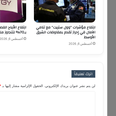
ر
ي
ك
ا
ا
ارتفاع مؤشرات “وول ستريت” مع تنامي
ارتفاع الأرباح ال
ل
الآمال في إحراز تقدم بمفاوضات الشرق
بـ70% لتتجاوز مليار دولار
ل
الأوسط
أغسطس 6, 2026
ا
أغسطس 6, 2026
ت
ي
ن
ي
ة
و
اترك تعليقاً
إ
ف
لن يتم نشر عنوان بريدك الإلكتروني.
الحقول الإلزامية مشار إليها بـ
*
ر
ي
ا
ق
ل
ي
ا
ت
ت