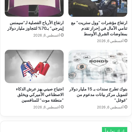
ئ
ي
ة
ز
ف
ر
ي
أ
ارتفاع مؤشرات “وول ستريت” مع
ارتفاع الأرباح الفصلية لـ”سيمنس
ع
غ
تنامي الآمال في إحراز تقدم
إينرجي” بـ70% لتتجاوز مليار دولار
بمفاوضات الشرق الأوسط
ي
ن
أغسطس 6, 2026
د
ي
أغسطس 6, 2026
م
ت
ي
ه
ل
ا
ا
ا
د
ل
ه
ج
ا
د
بنوك تطرح سندات بـ 15 مليار دولار
اجتياح صيني يهز عرش الذكاء
.
ي
لتمويل مركز بيانات مدعوم من
الاصطناعي الأميركي ويخلق
.
د
“غوغل”
“منطقة موت” للمنافسين
.
ة
أغسطس 6, 2026
أغسطس 6, 2026
"
غ
ل
ط
اترك تعليقاً