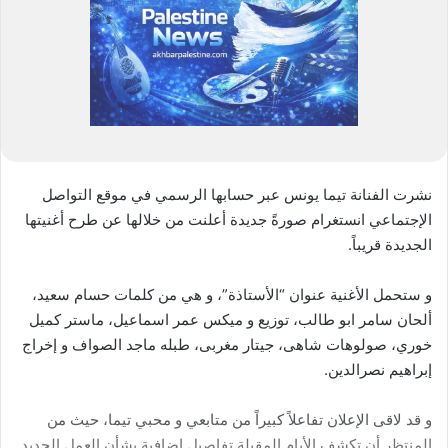
نشرت الفنانة تيما يونس عبر حسابها الرسمي في موقع التواصل
الإجتماعي انستغرام صورةً جديدة أعلنت من خلالها عن طرح أغنيتها
الجديدة قريباً.
و ستحمل الأغنية عنوان “الأستاذة”، و هي من كلمات حسام سعيد،
ألحان سامر ابو طالب، توزيع و ميكس عمر اسماعيل، ماستر كميل
خوري، صولوهات شاهى، جيتار مغربى، طبله ماجد الصواف و إخراج
إبراهيم نصرالدين.
و قد لاقى الإعلان تفاعلاً كبيراً من متابعي و محبي تيما، حيث من
المنتظر أن تكشف الأيام المقبلة تفاصيل إضافية بشأن العمل الجديد.