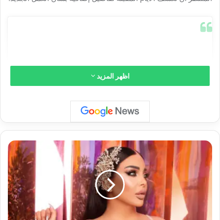
اظهر المزيد
ر
و
ل
ا
ي
م
View this post on Instagram
و
ت