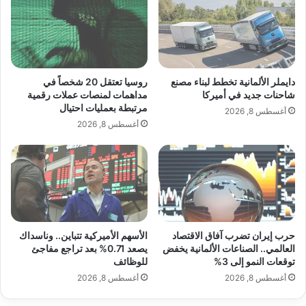
ا
ر
akhabarpalestine.com — انكماش الفائض التجاري في
ت
م
م
النرويج خلال يناير 2026
ن
ن
ع
ا
م
س
ا
دايملر الألمانية تخطط لبناء مصنع
روسيا تعتقل 20 شخصاً في
التجاري
الفائض
النرويج
انكماش
ت
ل
شاحنات جديد في أميركا
مداهمات لمنصات عملات رقمية
غ
مرتبطة بعمليات احتيال
ق
أغسطس 8, 2026
خلال
ل
ة
أغسطس 8, 2026
ا
ا
ل
ل
ب
ت
ي
ك
ا
ن
ن
و
ا
ل
حرب إيران تضرب آفاق الاقتصاد
الأسهم الأميركية تتباين.. وناسداك
ت
و
العالمي.. الصناعات الألمانية يخفض
يصعد 0.71% بعد تراجع مفاجئ
م
ج
توقعات النمو إلى 3%
للوظائف
س
ي
أغسطس 8, 2026
أغسطس 8, 2026
ت
ا
خ
م