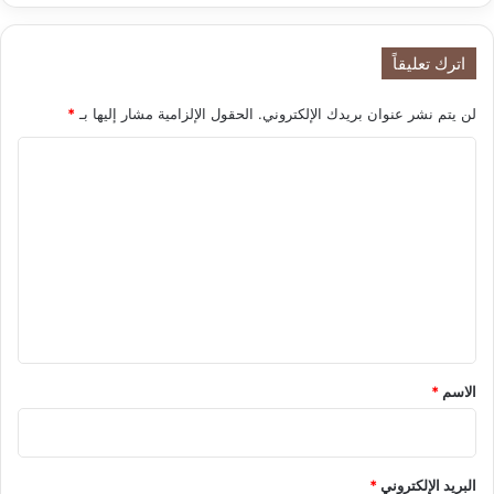
ر
غ
2
ي
0
اترك تعليقاً
ر
2
ا
6
لن يتم نشر عنوان بريدك الإلكتروني.
الحقول الإلزامية مشار إليها بـ
*
ل
م
ا
ن
ا
ل
خ
ت
ع
ل
ي
ق
*
الاسم
*
البريد الإلكتروني
*