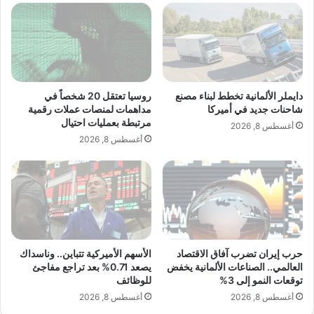
ي
ج
و
ا
ن
ر
د
ي
و
ف
ل
ي
أ
ا
دايملر الألمانية تخطط لبناء مصنع
روسيا تعتقل 20 شخصاً في
ف
ل
شاحنات جديد في أميركا
مداهمات لمنصات عملات رقمية
ر
مرتبطة بعمليات احتيال
ن
أغسطس 8, 2026
ي
ر
أغسطس 8, 2026
ق
و
akhabarpalestine.com — هل تُباع أسرارنا للمعلنين؟..
ي
ي
تحذيرات من استغلال بيانات مستخدمي ChatGPT تجارياً
ة
ج
م
خ
ت
ل
ض
ا
أسرارنا
استغلال
تباع
تحذيرات
ر
ل
حرب إيران تضرب آفاق الاقتصاد
الأسهم الأميركية تتباين.. وناسداك
ر
ي
للمعلنين
العالمي.. الصناعات الألمانية يخفض
يصعد 0.71% بعد تراجع مفاجئ
ة
ن
توقعات النمو إلى 3%
للوظائف
م
ا
أغسطس 8, 2026
أغسطس 8, 2026
ن
ي
ت