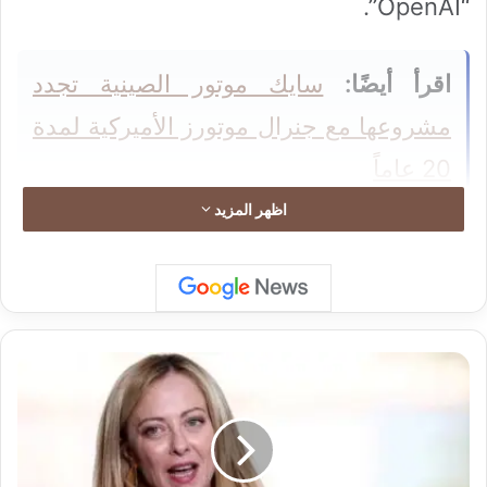
“OpenAI”.
اقرأ أيضًا:
سايك موتور الصينية تجدد
مشروعها مع جنرال موتورز الأميركية لمدة
20 عاماً
اظهر المزيد
اقرأ أيضًا:
مركز دراسات بريطاني يدعو
لرفع ضريبة الدخل إلى 52%
ر
ئ
ي
س
اقرأ أيضًا:
مكاتب محاماة أميركية تدرس بيع
ة
و