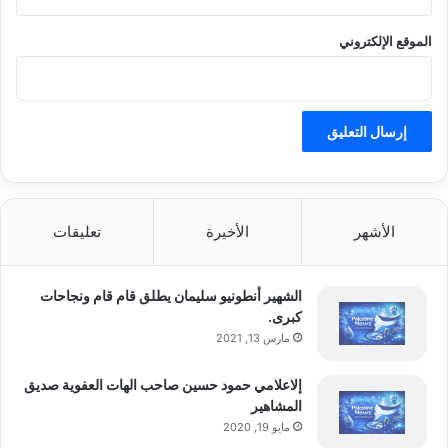
الرسمي.
الموقع الإلكتروني
هل ترتفع الأسعار؟
يبقى السعر السؤال الأكبر حتى الآن. وتشير
الأشهر
الأخيرة
تعليقات
التقارير إلى أن رفع الأسعار في كوريا الجنوبية
شبه حتمي مقارنة بسلسلة Galaxy S25، لكن
الشهير أنطونيو سليمان يطلق قام قام ونجاحات
الأمر لا يزال غير محسوم في أسواق رئيسية
كبرى.
مارس 13, 2021
مثل الولايات المتحدة وأوروبا.
إلاعلامي حمود حسين صاحب الهات العفوية صديق
المشاهير
اقرأ أيضًا:
مركز دراسات بريطاني يدعو
مايو 19, 2020