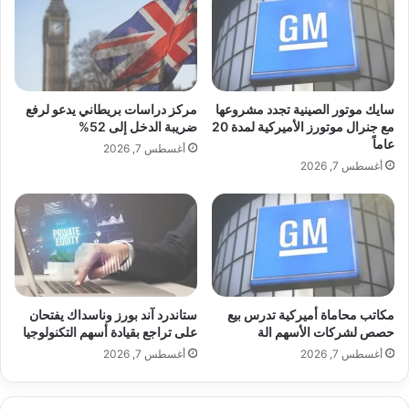
ت
ا
غ
ل
مقارنة بالأجيال السابقة، يأتي إطلاق Galaxy
ي
ج
ي
ن
S26 متأخرًا نسبيًا.
ر
و
ا
ب
سايك موتور الصينية تجدد مشروعها
مركز دراسات بريطاني يدعو لرفع
ت
ي
مع جنرال موتورز الأميركية لمدة 20
ضريبة الدخل إلى 52%
اقرأ أيضًا:
سايك موتور الصينية تجدد
غ
عاماً
ة
أغسطس 7, 2026
ي
خ
أغسطس 7, 2026
مشروعها مع جنرال موتورز الأميركية لمدة
ر
ل
م
ا
20 عاماً
س
ل
ب
ي
و
ن
ق
ا
ة
ي
مكاتب محاماة أميركية تدرس بيع
ستاندرد آند بورز وناسداك يفتحان
ر
حصص لشركات الأسهم الة
على تراجع بقيادة أسهم التكنولوجيا
فقد طُرحت سلسلة Galaxy S25 في فبراير
ب
أغسطس 7, 2026
أغسطس 7, 2026
د
2025، بينما وصلت Galaxy S24 إلى الأسواق
ع
م
في يناير 2024.