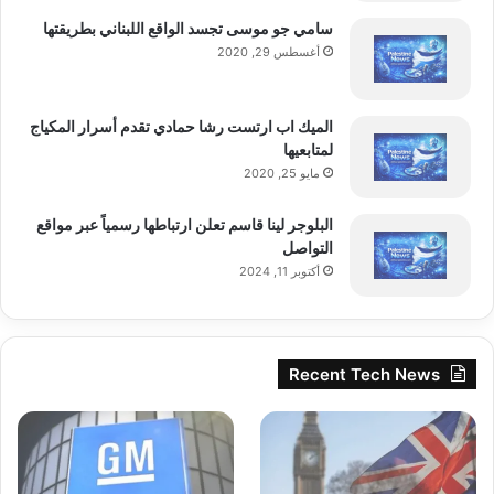
لرفع ضريبة الدخل إلى 52%
سامي جو موسى تجسد الواقع اللبناني بطريقتها
أغسطس 29, 2020
الميك اب ارتست رشا حمادي تقدم أسرار المكياج
لمتابعيها
وتواجه “سامسونغ” معضلة حقيقية، إذ إن
مايو 25, 2020
سلسلة Galaxy S26، وفق التسريبات، لن
البلوجر لينا قاسم تعلن ارتباطها رسمياً عبر مواقع
تقدم تغييرات جذرية في التصميم، ما قد
التواصل
أكتوبر 11, 2024
يصعّب تبرير أي زيادة سعرية واسعة النطاق،
خصوصًا مع إدراك المستهلكين لهوامش الربح
المرتفعة في هواتف الفئة العليا.
Recent Tech News