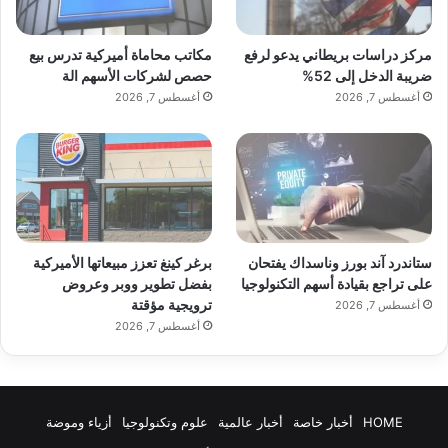
هل يستحق Galaxy S26 الانتظار؟
مركز دراسات بريطاني يدعو لرفع
مكاتب محاماة أميركية تدرس بيع
حتى الآن، تشير التسريبات إلى مجموعة من
ضريبة الدخل إلى 52%
حصص لشركات الأسهم الة
أغسطس 7, 2026
أغسطس 7, 2026
التحسينات المتوقعة، أبرزها:
– ميزة Privacy Display لحماية الخصوصية.
ستاندرد آند بورز وناسداك يفتحان
برغر كينغ تعزز مبيعاتها الأميركية
على تراجع بقيادة أسهم التكنولوجيا
بفضل تطوير ووبر وعروض
ترويجية مؤقتة
أغسطس 7, 2026
أغسطس 7, 2026
اقرأ أيضًا:
مكاتب محاماة أميركية تدرس بيع
حصص لشركات الأسهم الة
HOME
أخبار خاصة
أخبار عالمية
علوم وتكنولوجيا
أزياء وموضة