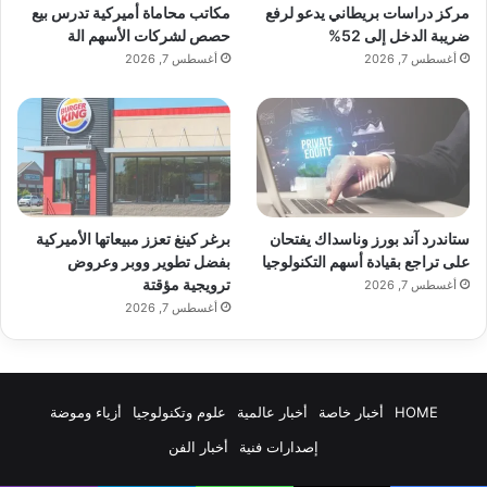
مركز دراسات بريطاني يدعو لرفع
مكاتب محاماة أميركية تدرس بيع
ضريبة الدخل إلى 52%
حصص لشركات الأسهم الة
– بنفسجي.
أغسطس 7, 2026
أغسطس 7, 2026
قفزة كبيرة في التصوير الليلي
ستاندرد آند بورز وناسداك يفتحان
برغر كينغ تعزز مبيعاتها الأميركية
أما على مستوى الكاميرا، فيُتوقع أن تحصل
على تراجع بقيادة أسهم التكنولوجيا
بفضل تطوير ووبر وعروض
ترويجية مؤقتة
أغسطس 7, 2026
العدسة الرئيسية على فتحة عدسة متغيرة،
أغسطس 7, 2026
وهي ميزة تسمح بدخول كميات مختلفة من
الضوء، ما يحسّن التصوير في الإضاءة
HOME
أخبار خاصة
أخبار عالمية
علوم وتكنولوجيا
أزياء وموضة
المنخفضة ويمنح تأثير عزل طبيعي للخلفية.
إصدارات فنية
أخبار الفن