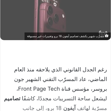
مسرّب شهير يكشف تصاميم آيفون 18 برو وتغييرات غير مسبوقة
رغم الجدل القانوني الذي يلاحقه منذ العام
الماضي، عاد المسرّب التقني الشهير جون
بروسر، مؤسس قناة Front Page Tech،
ليشعل ساحة التسريبات مجددًا، كاشفًا
تصاميم
مسرّبة لهاتف
آيفون
18 برو، إلى جانب