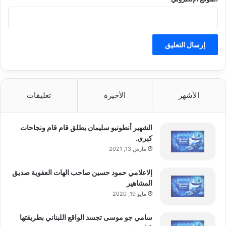
وتنتقل إلى موضع جديد، مع الاحتفاظ بنفس
وظائفها المعروفة.
تصميم آيفون 18 كشف عنه المسرب ون
الأشهر
الأخيرة
تعليقات
بروسر، مؤسس قناة Front Page Tech
الشهير أنطونيو سليمان يطلق قام قام ونجاحات
تصميم آيفون 18 كشف عنه المسرب ون
كبرى.
مارس 13, 2021
بروسر، مؤسس قناة Front Page Tech
إلاعلامي حمود حسين صاحب الهات العفوية صديق
المشاهير
ألوان جديدة
مايو 19, 2020
وتخطط “أبل”، وفق التسريبات، لطرح ثلاثة
سامي جو موسى تجسد الواقع اللبناني بطريقتها