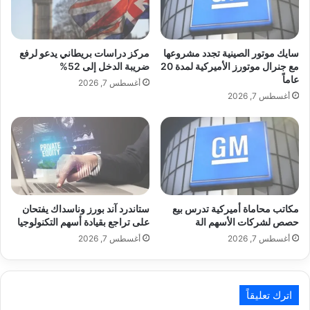
ل
ل
على آيفون 18 برو وآيفون 18 برو ماكس إضافة
ف
م
ا
س
إلى هاتف آيفون فولد القابل للطي.
ت
ب
سايك موتور الصينية تجدد مشروعها
مركز دراسات بريطاني يدعو لرفع
و
ق
مع جنرال موتورز الأميركية لمدة 20
ضريبة الدخل إلى 52%
عاماً
ر
و
أغسطس 7, 2026
ة
ب
أغسطس 7, 2026
ع
د
ل
ء
هذا القرار، إن صح، يعني أن آيفون 18 برو
ى
ا
ا
ل
ماكس سيكون الخيار الأقل سعرًا بين هواتف
ل
ب
م
“أبل” الجديدة لهذا العام، في سيناريو غير
ي
س
ع
مكاتب محاماة أميركية تدرس بيع
ستاندرد آند بورز وناسداك يفتحان
مسبوق.
ت
ل
حصص لشركات الأسهم الة
على تراجع بقيادة أسهم التكنولوجيا
ه
ه
أغسطس 7, 2026
أغسطس 7, 2026
ل
و
ك
ا
اقرأ أيضًا:
سايك موتور الصينية تجدد
ي
ت
ن
ف
مشروعها مع جنرال موتورز الأميركية لمدة
اترك تعليقاً
G