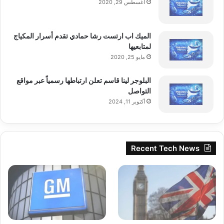
أغسطس 29, 2020
ألوان جديدة لسلسلة آيفون 18 برو:
الميك اب ارتست رشا حمادي تقدم أسرار المكياج
لمتابعيها
مايو 25, 2020
اقرأ أيضًا:
مركز دراسات بريطاني يدعو
البلوجر لينا قاسم تعلن ارتباطها رسمياً عبر مواقع
التواصل
لرفع ضريبة الدخل إلى 52%
أكتوبر 11, 2024
– خمري (Burgundy).
Recent Tech News
– بني.