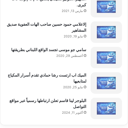
يشعر أنه يمكن النجاة من الغابة
الحمضية
. قال لها
كبرى.
مارس 13, 2021
ذات مرة وهو يمسح العصير عن ذقنه: “أنت أكثر
إلاعلامي حمود حسين صاحب الهات العفوية صديق
إنسانية منا”.
المشاهير
مايو 19, 2020
كانت الذاكرة تمر عبر دوائرها مثل الحلم. تقدمت
سامي جو موسى تجسد الواقع اللبناني بطريقتها
أغسطس 29, 2020
إلى الأمام، وصرخت الماكينات لها.
الميك اب ارتست رشا حمادي تقدم أسرار المكياج
“لماذا؟” سألت، صوتها مشوه من الإهمال.
لمتابعيها
مايو 25, 2020
نظر بعيدا وعيناه مبللة. “لأن الأمر انتهى. البعض
البلوجر لينا قاسم تعلن ارتباطها رسمياً عبر مواقع
التواصل
منا نجا هناك. ظننا أنكم قد متم جميعاً… الآن حان
أكتوبر 11, 2024
وقت إعادة البناء. لم نكن نعلم أنكم مازلتم…