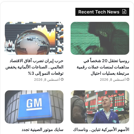
تنتظرون”.
Recent Tech News
اهتز معالج جريتيل. “كنت أنتظر… الأوامر. من
أجلك”.
روسيا تعتقل 20 شخصاً في
حرب إيران تضرب آفاق الاقتصاد
همس قائلاً: “أعرف”.
مداهمات لمنصات عملات رقمية
العالمي.. الصناعات الألمانية يخفض
مرتبطة بعمليات احتيال
توقعات النمو إلى 3%
أغسطس 8, 2026
أغسطس 8, 2026
كان هناك صمت بينهما، كثيف كالرماد. قالت
عيونهم كل شيء. سقطت نظرتها على الأرض،
حيث استقر الغبار المعدني لرفاقها الذين سقطوا
على مر السنين، بقايا فضية اختلطت بحصى عالم
الأسهم الأميركية تتباين.. وناسداك
سايك موتور الصينية تجدد