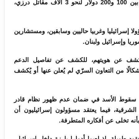
كما يقدّم إسرائيليون رواتب شهرية تتراوح بين 100 و200 دولار لنحو 3 آلاف مقاتل درزي،
واشنطن بوست مع أكثر من 20 مسؤولا إسرائيليا وغربيا حاليين وسابقين، ومستشارين
يا وإسرائيل ولبنان.
كشف عن هويتهم، للكشف عن تفاصيل الدعم
الًا من التعاون السرّي لم يُعلن عنها أو يُكشف
 منذ سقوط الأسد في ضمان عدم ظهور نظام قادر
الشرقية، فيما يعتقد مسؤولون إسرائيليون أن
نه تخلى عن أفكاره المتطرفة.
قود طويلة، إذ لعبوا أدوارا بارزة داخل إسرائيل،