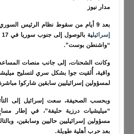
مدار نيوز
بعد 9 أيام من سقوط نظام الرئيس السوري السابق في سوريا بشار الأسد، بدأت مروحيات
إسرائيل
ية بالوصول إلى جنوب سوريا في 17 ديسمبر 2024، وفق
“واشنطن بوست”.
واقية، أُلقيت جوا بشكل سري لتسليح ميليش
لمسؤولين إسرائيليين سابقين شاركوا مباشرة 
وبحسب الصحيفة، سعت
إسرائيل
إلى التأ
“ميليشيات درزية حليفة”، في إطار مسا
مسؤولين إسرائيليين حاليين وسابقين، وبالتال
بعد حرب أهلية طويلة.