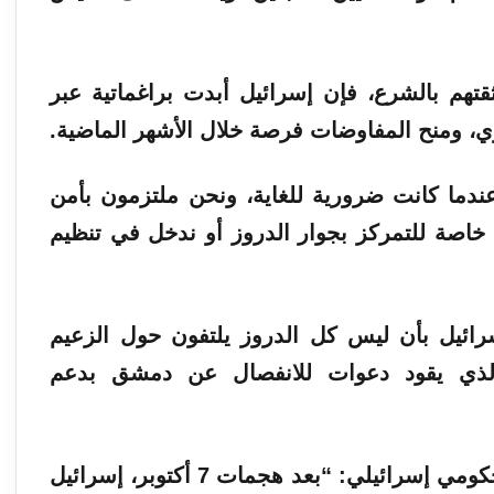
تهم بالشرع، فإن إسرائيل أبدت براغماتية عبر
 ومنح المفاوضات فرصة خلال الأشهر الماضية.
ندما كانت ضرورية للغاية، ونحن ملتزمون بأمن
 خاصة للتمركز بجوار الدروز أو ندخل في تنظيم
رائيل بأن ليس كل الدروز يلتفون حول الزعيم
لذي يقود دعوات للانفصال عن دمشق بدعم
وردا على طلب تعليق رسمي، قال مسؤول حكومي إسرائيلي: “بعد هجمات 7 أكتوبر، إسرائيل