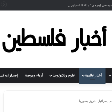
” بـ70% لتتجاوز مليار دولار
أخبار عالمية
علوم وتكنولوجيا
أزياء وموضة
إصدارات فنية
إسرائيل لدروز بسوريا