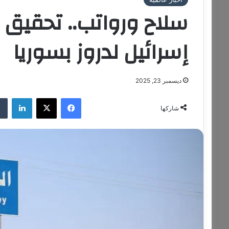
سلاح ورواتب.. تحقي
إسرائيل لدروز بسوريا
ديسمبر 23, 2025
فيسبوك
‫X
لينكدإن
شاركها