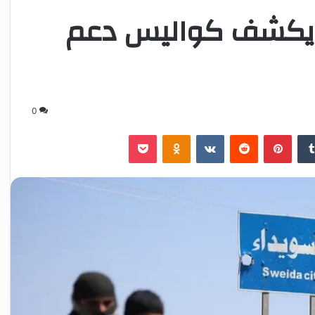
ق يكشف كواليس دعم
0
‏Tumblr
بينتيريست
‏Reddit
‏VKontakte
Odnoklassniki
‫Pocket