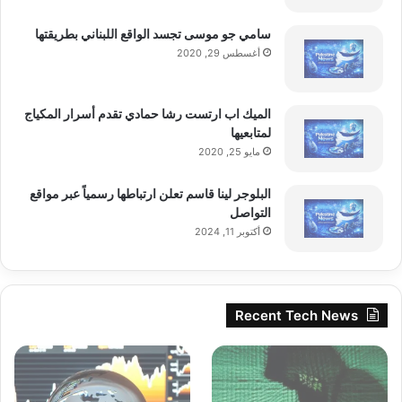
سامي جو موسى تجسد الواقع اللبناني بطريقتها
أغسطس 29, 2020
الميك اب ارتست رشا حمادي تقدم أسرار المكياج
akhabarpalestine.com — أختار الشخصية القيادية الأكثر
لمتابعيها
تأثيرا عام 2025!
مايو 25, 2020
البلوجر لينا قاسم تعلن ارتباطها رسمياً عبر مواقع
التواصل
أختار
الأكثر
الشخصية
القيادية
أكتوبر 11, 2024
تأثيراً
Recent Tech News