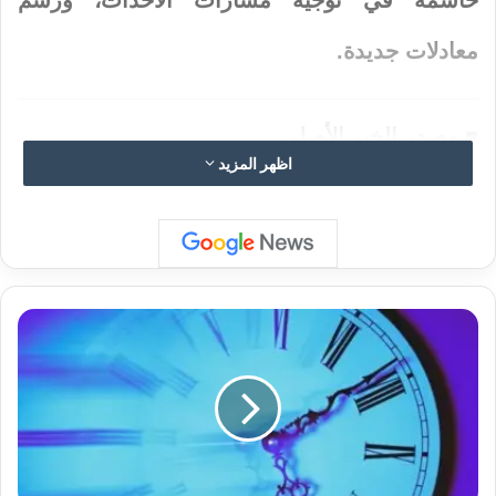
معادلات جديدة.
■ مصدر الخبر الأصلي
اظهر المزيد
نشر لأول مرة على:
arabic.rt.com
تاريخ النشر:
2025-12-23 13:54:00
ت
ب
اقرأ أيضًا:
ستاندرد آند بورز وناسداك يفتحان
ا
ط
أ
على تراجع بقيادة أسهم التكنولوجيا
م
ع
ي