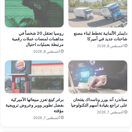
ك
ف
ي
اقرأ أيضًا:
برغر كينغ تعزز مبيعاتها الأميركية
ن
ا
ا
ل
د
بفضل تطوير ووبر وعروض ترويجية مؤقتة
أ
ق
س
ف
دايملر الألمانية تخطط لبناء مصنع
روسيا تعتقل 20 شخصاً في
ب
ي
شاحنات جديد في أميركا
مداهمات لمنصات عملات رقمية
ملاحظة:
قد يتم استخدام الترجمة الآلية في بعض
و
مرتبطة بعمليات احتيال
ب
أغسطس 8, 2026
ع
ي
أغسطس 8, 2026
ا
ر
الأحيان لتوفير هذا المحتوى.
ل
و
م
ت
ا
ت
ض
خ
ي
طّ
ب
ت
ستاندرد آند بورز وناسداك يفتحان
برغر كينغ تعزز مبيعاتها الأميركية
ع
ا
على تراجع بقيادة أسهم التكنولوجيا
بفضل تطوير ووبر وعروض ترويجية
د
ل
مؤقتة
ا
أغسطس 7, 2026
ـ
أغسطس 7, 2026
ل
8
ع
0
ا
ف