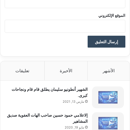
تم جلب هذا المحتوى بشكل آلي من المصدر:
الموقع الإلكتروني
yalebnan.org
بتاريخ:
2025-12-23 08:11:00
.
الآراء والمعلومات الواردة في هذا المقال لا تعبر بالضرورة عن
رأي موقعنا والمسؤولية الكاملة تقع على عاتق المصدر
الأصلي.
ملاحظة:
قد يتم استخدام الترجمة الآلية في بعض الأحيان لتوفير
الأشهر
الأخيرة
تعليقات
هذا المحتوى.
الشهير أنطونيو سليمان يطلق قام قام ونجاحات
كبرى.
مارس 13, 2021
إلاعلامي حمود حسين صاحب الهات العفوية صديق
المشاهير
مايو 19, 2020