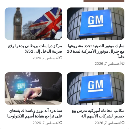
ج
ل
524
ألمانيا
بقيمة
مليار
يورو
ن
و
و
ك
ب
أ
ي
و
ة
ي
.
ل
.
ا
سايك موتور الصينية تجدد مشروعها
مركز دراسات بريطاني يدعو لرفع
3
ل
مع جنرال موتورز الأميركية لمدة 20
ضريبة الدخل إلى 52%
5
عاماً
ر
أغسطس 7, 2026
0
و
أغسطس 7, 2026
م
س
ل
ي
ي
ة
ا
ت
ر
ش
د
ر
و
ع
مكاتب محاماة أميركية تدرس بيع
ستاندرد آند بورز وناسداك يفتحان
ل
ف
حصص لشركات الأسهم الة
على تراجع بقيادة أسهم التكنولوجيا
ا
ي
ر
أغسطس 7, 2026
أغسطس 7, 2026
ب
ا