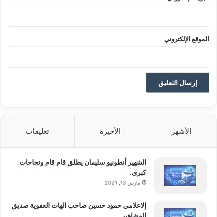
مجموعة أوسع من العملاء العالميين”.
ا
ل
م
المصدر: العربية
ا
الموقع الإلكتروني
ل
ت
ج
م
ي
ل
الأشهر
الأخيرة
تعليقات
الشهير أنطونيو سليمان يطلق قام قام ونجاحات
كبرى.
مارس 13, 2021
akhabarpalestine.com — وود جروب توافق بشروط على
عرض استحواذ من سيدارا بقيمة 292 مليون دولار
إلاعلامي حمود حسين صاحب الهات العفوية صديق
المشاهير