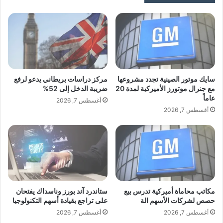
ي
ب
ا
ن
خ
ي
ل
س
اقرأ أيضًا:
مركز دراسات بريطاني يدعو
ا
ق
ل
ص
لرفع ضريبة الدخل إلى 52%
ي
ة
و
ن
سايك موتور الصينية تجدد مشروعها
مركز دراسات بريطاني يدعو لرفع
ل
ج
مع جنرال موتورز الأميركية لمدة 20
ضريبة الدخل إلى 52%
وفي وقت سابق من هذا الأسبوع، خفضت
ي
عاماً
ا
أغسطس 7, 2026
و
ح
أغسطس 7, 2026
سيدارا عرضها للاستحواذ على وود جروب بعد
م
ل
ع
ا
أن فتحت هيئة السلوك المالي البريطانية
ا
م
س
ع
تحقيقًا في بعض عقود المجموعة ورسومها.
ت
ة
م
ب
ر
ي
مكاتب محاماة أميركية تدرس بيع
ستاندرد آند بورز وناسداك يفتحان
ا
ن
حصص لشركات الأسهم الة
على تراجع بقيادة أسهم التكنولوجيا
ر
أ
ت
وقالت وود جروب اليوم الجمعة إنها لا تملك
أغسطس 7, 2026
أغسطس 7, 2026
م
ع