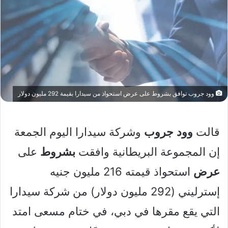
وود جروب توافق بشروط على عرض استحواذ من سيدارا بقيمة 292 مليون دولار
قالت
وود
جروب
وشركة سيدارا اليوم الجمعة
إن المجموعة البريطانية وافقت
بشروط
على
عرض
استحواذ قيمته 216 مليون جنيه
إسترليني (292 مليون دولار) من شركة سيدارا
التي يقع مقرها في دبي، في ختام مسعى امتد