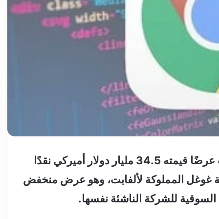
قالت شركة بيربليكسيتي إيه آي إنها قدمت عرضًا قيمته 34.5 مليار دولار أميركي نقدًا
كة غوغل المملوكة لألفابت، وهو عرض منخفض
ة السوقية للشركة الناشئة نفسها.