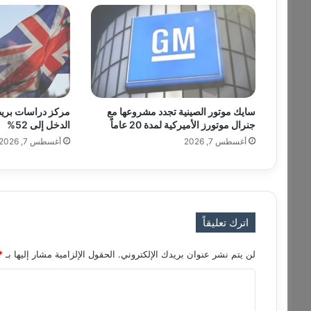
ا
ت
ه
ل
م
ؤ
ش
سايك موتور الصينية تجدد مشروعها مع
مركز دراسات بريط
ر
جنرال موتورز الأميركية لمدة 20 عاماً
الدخل إلى 52%
"
أغسطس 7, 2026
أغسطس 7, 2026
S
&
P
5
0
0
اترك تعليقاً
"
إ
لن يتم نشر عنوان بريدك الإلكتروني.
الحقول الإلزامية مشار إليها بـ
*
ل
ى
ا
6
ل
6