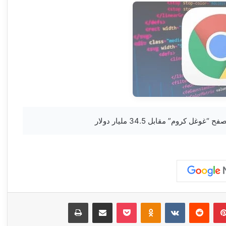
بينتيريست
‏Reddit
‏VKontakte
Odnoklassniki
‫Pocket
مشاركة عبر البريد
طباعة