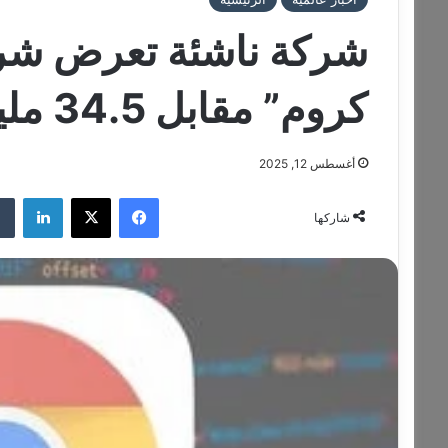
شركة ناشئة تعرض شر
كروم” مقابل 34.5 مليار دولار
أغسطس 12, 2025
فيسبوك
‫X
لينكدإن
شاركها