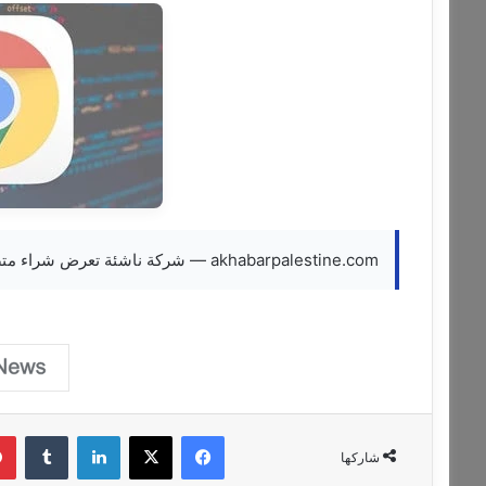
akhabarpalestine.com — شركة ناشئة تعرض شراء متصفح “غوغل كروم” مقابل 34.5 مليار دولار
فيسبوك
‫X
لينكدإن
‏Tumblr
شاركها