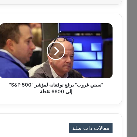
"
س
ي
ت
ي
غ
ر
و
ب
"
"سيتي غروب" يرفع توقعاته لمؤشر "S&P 500"
ي
إلى 6600 نقطة
ر
ف
ع
ت
و
مقالات ذات صلة
ق
ع