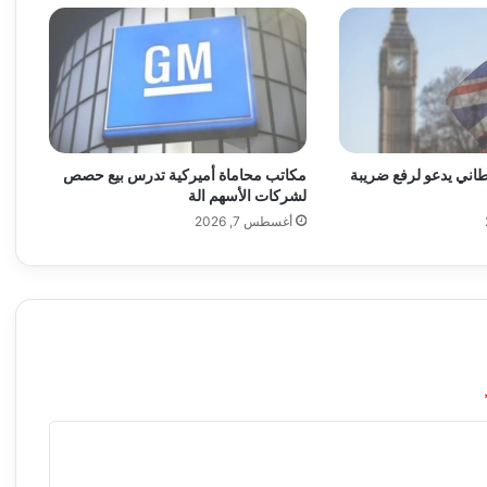
ي
ت
ا
ل
"
و
"
اني يدعو لرفع ضريبة
مكاتب محاماة أميركية تدرس بيع حصص
ك
لشركات الأسهم الة
ا
أغسطس 7, 2026
ي
ن
"
ل
ض
خ
م
ل
ي
ا
ر
ا