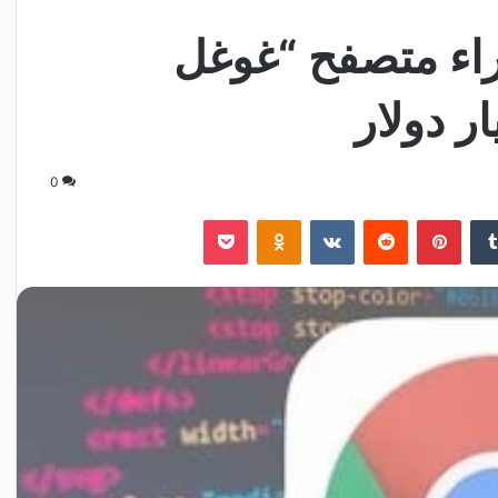
اء متصفح “غوغل
0
‏Tumblr
بينتيريست
‏Reddit
‏VKontakte
Odnoklassniki
‫Pocket