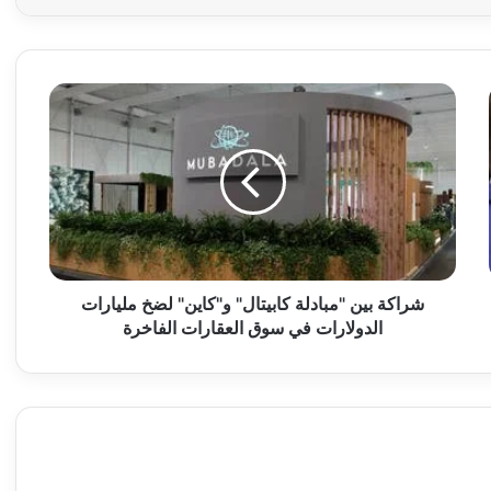
ش
ر
ا
ك
ة
ب
ي
ن
"
م
شراكة بين "مبادلة كابيتال" و"كاين" لضخ مليارات
ب
الدولارات في سوق العقارات الفاخرة
ا
د
ل
ة
ك
ا
ب