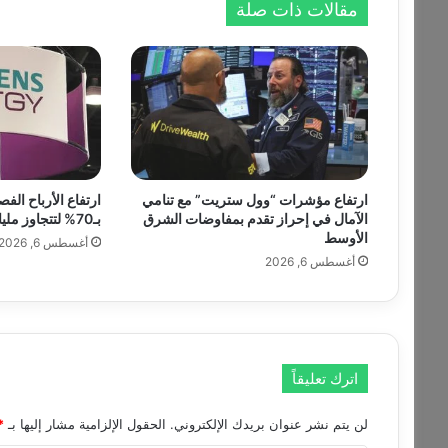
مقالات ذات صلة
ت
ا
ج
ا
ل
ف
ن
ي
ت
ارتفاع مؤشرات “وول ستريت” مع تنامي
ارتفاع الأرباح ال
ط
الآمال في إحراز تقدم بمفاوضات الشرق
بـ70% لتتجاوز مليار دولار
ل
الأوسط
أغسطس 6, 2026
ق
أغسطس 6, 2026
ع
م
ل
ه
ا
ا
اترك تعليقاً
ل
أ
لن يتم نشر عنوان بريدك الإلكتروني.
الحقول الإلزامية مشار إليها بـ
*
و