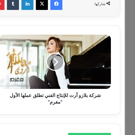
شاركها
ش
ر
ك
ة
ب
ل
ا
ز
و
أ
شركة بلازو أرت للإنتاج الفني تطلق عملها الأول
ر
"مغرم"
ت
ل
ل
إ
ن