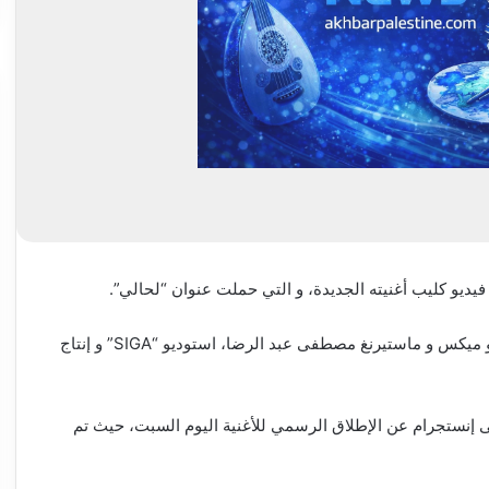
يديو كليب أغنيته الجديدة، و التي حملت عنوان “لحالي”.
“لحالي”، كلمات محمد رمضان، ألحان كريم دخل الله، توزيع و ميكس و ماستيرنغ مصطفى عبد الرضا، استوديو “SIGA” و إنتاج
إنستجرام عن الإطلاق الرسمي للأغنية اليوم السبت، حيث تم