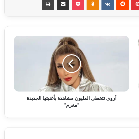
أ
ر
و
ى
ت
ت
خ
ط
ى
ا
أروى تتخطى المليون مشاهدة بأغنيتها الجديدة
ل
"مغرم"
م
ل
ي
و
ن