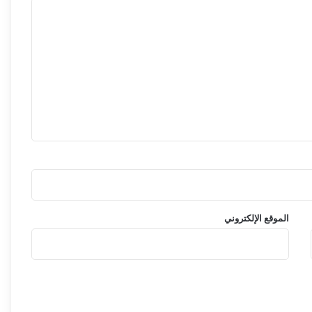
"
م
غ
ر
م
"
الموقع الإلكتروني