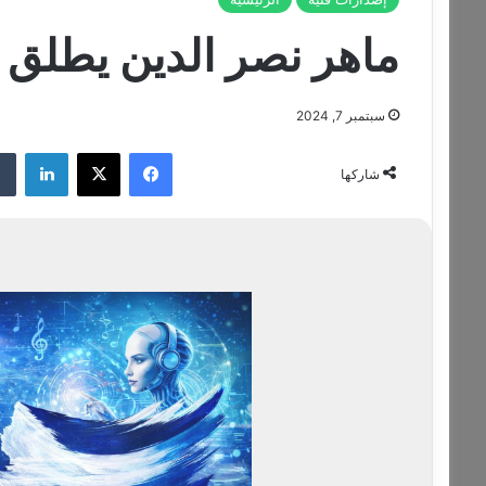
ماهر نصر الدين يطلق أ
سبتمبر 7, 2024
فيسبوك
‫X
لينكدإن
شاركها