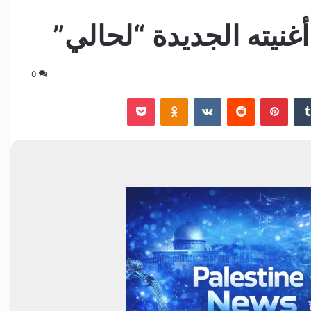
غنيته الجديدة “لحالي”
0
‏Tumblr
بينتيريست
‏Reddit
‏VKontakte
Odnoklassniki
‫Pocket