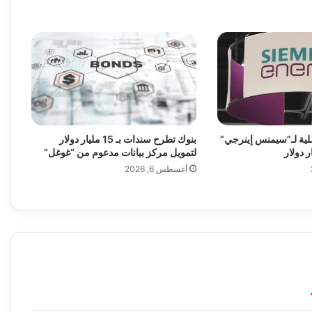
م
ش
ا
ه
د
ة
ب
أ
غ
بنوك تطرح سندات بـ 15 مليار دولار
فصلية لـ”سيمنس إينرجي”
ن
لتمويل مركز بيانات مدعوم من “غوغل”
ي
أغسطس 6, 2026
ت
ه
ا
ا
ل
ج
د
ي
د
ة