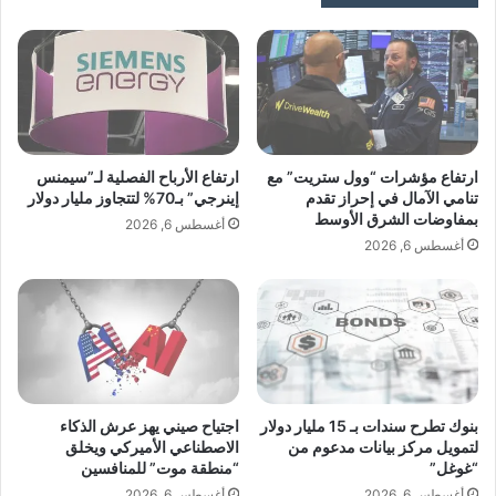
ي
أ
ن
ة
آ
ب
خ
ي
ر
ن
ي
ف
ن
ك
ب
ي
ارتفاع مؤشرات “وول ستريت” مع
ارتفاع الأرباح الفصلية لـ”سيمنس
ع
ت
تنامي الآمال في إحراز تقدم
إينرجي” بـ70% لتتجاوز مليار دولار
د
بمفاوضات الشرق الأوسط
م
أغسطس 6, 2026
ك
س
أغسطس 6, 2026
ا
ا
ر
ح
ث
ط
ة
و
ا
ل
ل
ه
ف
4
بنوك تطرح سندات بـ 15 مليار دولار
اجتياح صيني يهز عرش الذكاء
ي
أ
لتمويل مركز بيانات مدعوم من
الاصطناعي الأميركي ويخلق
ض
م
“غوغل”
“منطقة موت” للمنافسين
ا
ت
أغسطس 6, 2026
أغسطس 6, 2026
ن