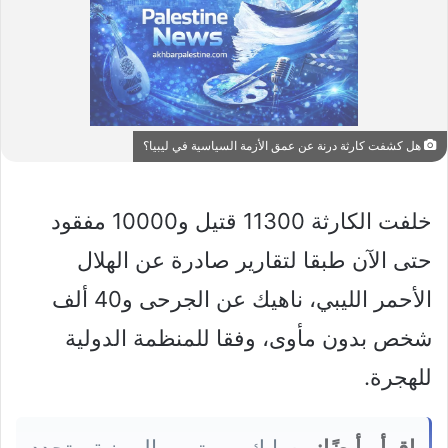
هل كشفت كارثة درنة عن عمق الأزمة السياسية في ليبيا؟
خلفت الكارثة 11300 قتيل و10000 مفقود
حتى الآن طبقا لتقارير صادرة عن الهلال
الأحمر الليبي، ناهيك عن الجرحى و40 ألف
شخص بدون مأوى، وفقا للمنظمة الدولية
للهجرة.
اقرأ أيضًا:
سايك موتور الصينية تجدد