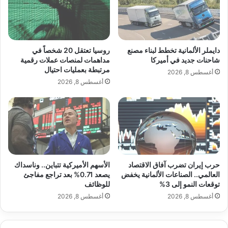
ا
ي
غ
و
و
ز
ر
ي
ن
ر
دايملر الألمانية تخطط لبناء مصنع
روسيا تعتقل 20 شخصاً في
و
ا
شاحنات جديد في أميركا
مداهمات لمنصات عملات رقمية
ق
مرتبطة بعمليات احتيال
ل
أغسطس 8, 2026
ر
خ
أغسطس 8, 2026
ه
ا
ب
ر
ا
ج
غ
ي
ل
ة
akhabarpalestine.com — هل كشفت كارثة درنة عن عمق
ل
ا
الأزمة السياسية في ليبيا؟
ي
ل
حرب إيران تضرب آفاق الاقتصاد
الأسهم الأميركية تتباين.. وناسداك
و
ص
العالمي.. الصناعات الألمانية يخفض
يصعد 0.71% بعد تراجع مفاجئ
م
ي
توقعات النمو إلى 3%
للوظائف
ا
ن
الأزمة
درنة
عمق
كارثة
كشفت
أغسطس 8, 2026
أغسطس 8, 2026
ل
ي
ث
ا