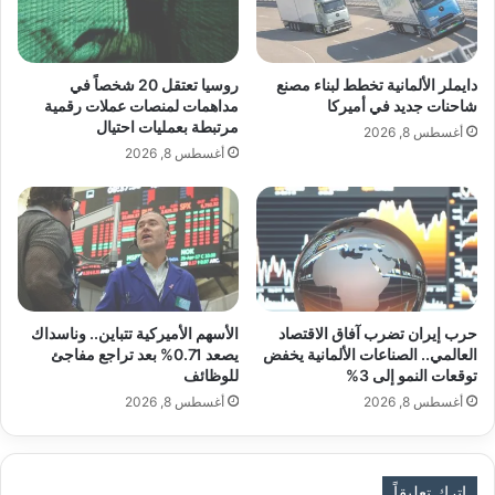
م
ن
وقال ستولتنبرغ “نتمنى جميعا تحقيق سلام
ح
ب
ي
ه
سريع”، مردفا “لكن في الوقت نفسه علينا أن
ط
ذ
دايملر الألمانية تخطط لبناء مصنع
روسيا تعتقل 20 شخصاً في
ه
ا
شاحنات جديد في أميركا
مداهمات لمنصات عملات رقمية
ندرك: إذا توقف الرئيس زيلينسكي
مرتبطة بعمليات احتيال
ا
ا
أغسطس 8, 2026
ل
والأوكرانيون عن القتال سوف تختفي أوكرانيا
أغسطس 8, 2026
ن
من الوجود”.
و
ع
م
ن
ا
ل
حرب إيران تضرب آفاق الاقتصاد
الأسهم الأميركية تتباين.. وناسداك
ف
العالمي.. الصناعات الألمانية يخفض
يصعد 0.71% بعد تراجع مفاجئ
ي
توقعات النمو إلى 3%
للوظائف
ت
أغسطس 8, 2026
أغسطس 8, 2026
ا
م
ي
ن
اترك تعليقاً