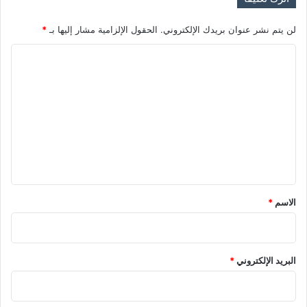
ا
ت
لن يتم نشر عنوان بريدك الإلكتروني.
الحقول الإلزامية مشار إليها بـ
*
akhabarpalestine.com — أمين عام الناتو تهيأوا لحرب
طويلة الأمد في أوكرانيا
ا
ل
ت
أمين
الناتو
تهيأوا
عام
لحرب
ع
ل
ي
ق
*
الاسم
*
البريد الإلكتروني
*