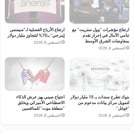
ج
ر
ل
ه
ت
ا
ع
ا
ل
ل
ارتفاع مؤشرات “وول ستريت” مع
ارتفاع الأرباح الفصلية لـ”سيمنس
ي
و
تنامي الآمال في إحراز تقدم
إينرجي” بـ70% لتتجاوز مليار دولار
ق
بمفاوضات الشرق الأوسط
ا
أغسطس 6, 2026
ع
ع
أغسطس 6, 2026
م
د
ل
ف
ا
ي
ل
ع
ح
ا
ك
ل
و
م
بنوك تطرح سندات بـ 15 مليار دولار
اجتياح صيني يهز عرش الذكاء
م
ا
لتمويل مركز بيانات مدعوم من
الاصطناعي الأميركي ويخلق
ة
ل
“غوغل”
“منطقة موت” للمنافسين
ت
أغسطس 6, 2026
أغسطس 6, 2026
ج
م
ي