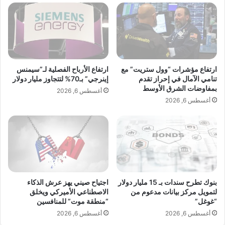
ز
ر
ل
ا
ل
ء
إ
إ
س
ع
ت
ص
ث
ا
ارتفاع مؤشرات “وول ستريت” مع
ارتفاع الأرباح الفصلية لـ”سيمنس
م
ر
تنامي الآمال في إحراز تقدم
إينرجي” بـ70% لتتجاوز مليار دولار
ا
بمفاوضات الشرق الأوسط
د
أغسطس 6, 2026
ر
ا
أغسطس 6, 2026
ا
ن
ل
ي
ع
ا
ق
ل
ا
و
ر
م
ي
ن
بنوك تطرح سندات بـ 15 مليار دولار
اجتياح صيني يهز عرش الذكاء
ا
لتمويل مركز بيانات مدعوم من
الاصطناعي الأميركي ويخلق
ش
“غوغل”
“منطقة موت” للمنافسين
د
أغسطس 6, 2026
أغسطس 6, 2026
ا
ت