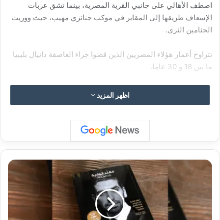
اصطف الأهالي على جانبي القرية المصرية، بينما تشق عربات
الإسعاف طريقها إلى المقابر في موكب جنائزي مهيب، حيث ووريت
الجثامين الثرى.
تتراوح أعمار هؤلاء المصريين الذين قضوا جراء العاصفة دانيال بليبيا
ما بين 18 و 30 عاما.
اظهر المزيد
ت
م
ل
ك
ا
ل