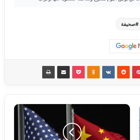
صحيفة
بينتيريست
‏Reddit
‏VKontakte
Odnoklassniki
‫Pocket
مشاركة عبر البريد
طباعة
و
ا
ش
ن
ط
ن