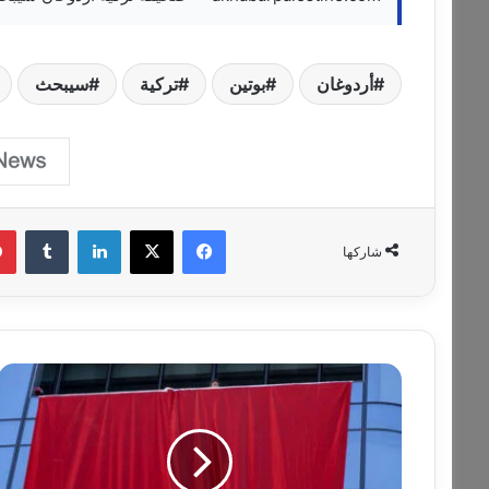
أردوغان
بوتين
تركية
سيبحث
فيسبوك
‫X
لينكدإن
‏Tumblr
شاركها
ت
ر
ك
ي
ا
ت