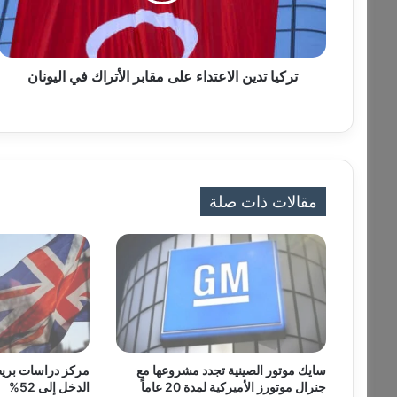
د
ي
ن
ا
تركيا تدين الاعتداء على مقابر الأتراك في اليونان
ل
ا
ع
ت
د
ا
مقالات ذات صلة
ء
ع
ل
ى
م
ق
ا
ب
ر
سايك موتور الصينية تجدد مشروعها مع
مركز دراسات بريط
ا
جنرال موتورز الأميركية لمدة 20 عاماً
الدخل إلى 52%
ل