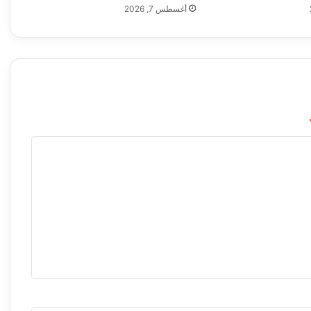
أغسطس 7, 2026
إ
ل
ى
ق
و
ا
ع
د
ت
ا
ب
ع
ة
ل
ل
ج
ي
ش
ا
ل
أ