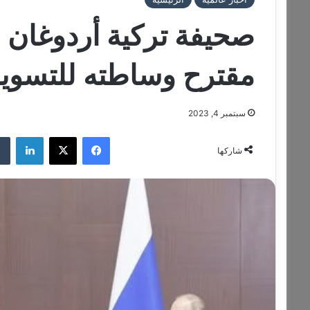
صحيفة تركية أردوغان س
مقترح وساطته للتسوية 
سبتمبر 4, 2023
فيسبوك
‫X
لينكدإن
شاركها