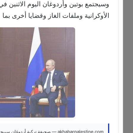
وسيجتمع بوتين وأردوغان اليوم الاثنين 
الأوكرانية وملفات الغاز وقضايا أخرى بما 
akhabarpalestine.com — صحيفة تركية أردوغان سيبحث مع بوتين اليوم مقترح وساطته للتسوية في أوكرانيا