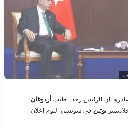
نيا
أردوغان
لاديمير
بوتين
في سوتشي اليوم إعلان