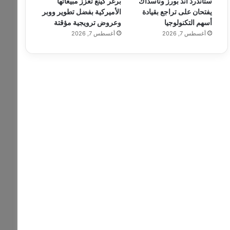
ستاندرد آند بورز وناسداك
برغر كينغ تعزز مبيعاتها
يفتحان على تراجع بقيادة
الأميركية بفضل تطوير ووبر
أسهم التكنولوجيا
وعروض ترويجية مؤقتة
أغسطس 7, 2026
أغسطس 7, 2026