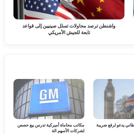
ت
ر
ص
د
واشنطن ترصد محاولات تسلل صينيين إلى قواعد
م
تابعة للجيش الأمريكي
ح
ا
و
ل
ا
ت
ت
س
ل
ل
ص
ي
ن
ي
اني يدعو لرفع ضريبة
مكاتب محاماة أميركية تدرس بيع حصص
ي
لشركات الأسهم الة
ن