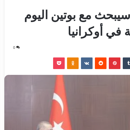
يبحث مع بوتين اليوم
في أوكرانيا
0
‏Tumblr
بينتيريست
‏Reddit
‏VKontakte
Odnoklassniki
‫Pocket