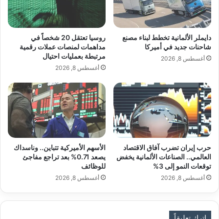
ل
ه
ع
ا
ا
ل
ل
ج
دايملر الألمانية تخطط لبناء مصنع
روسيا تعتقل 20 شخصاً في
م
د
شاحنات جديد في أميركا
مداهمات لمنصات عملات رقمية
مرتبطة بعمليات احتيال
ي
أغسطس 8, 2026
د
أغسطس 8, 2026
ف
ي
م
ن
ط
ق
ة
حرب إيران تضرب آفاق الاقتصاد
الأسهم الأميركية تتباين.. وناسداك
ا
العالمي.. الصناعات الألمانية يخفض
يصعد 0.71% بعد تراجع مفاجئ
ل
akhabarpalestine.com — خبير أمريكي توسع بريكس سيعزز
توقعات النمو إلى 3%
للوظائف
ج
دورها على الساحة الدولية
أغسطس 8, 2026
أغسطس 8, 2026
ن
ا
ح
أمريكي
بريكس
توسع
خبير
اترك تعليقاً