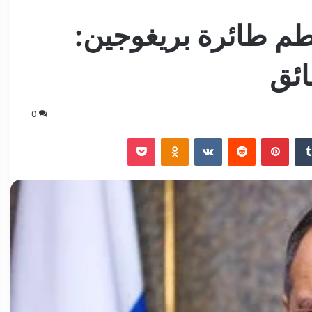
م طائرة بريغوجين:
ائق
0
‏Tumblr
بينتيريست
‏Reddit
‏VKontakte
Odnoklassniki
‫Pocket