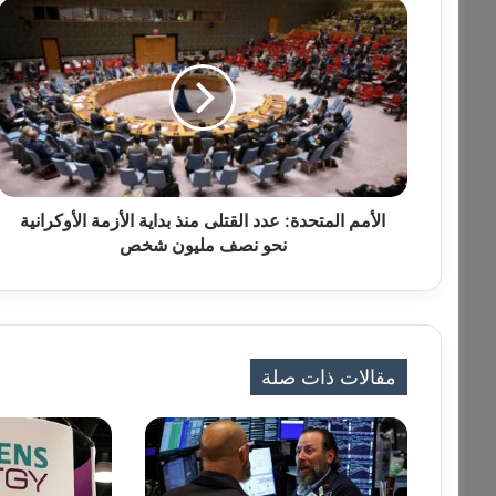
ا
ل
أ
م
م
ا
ل
م
ت
ح
الأمم المتحدة: عدد القتلى منذ بداية الأزمة الأوكرانية
د
نحو نصف مليون شخص
ة
:
ع
د
د
مقالات ذات صلة
ا
ل
ق
ت
ل