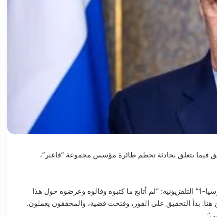
ئق فيما يتعلق بحادثة تحطم طائرة مؤسس مجموعة “فاغنر”،
وقال لافروف لبرنامج “موسكو الكرملين بوتين” على قناة “روسيا-1” التلفزيونية: “لم أتابع ما كتبوه وقالوه وعرضوه حول هذا
هنا. بدأ التحقيق على الفور، وفتحت قضية، والمحققون يعملون.
ي”.