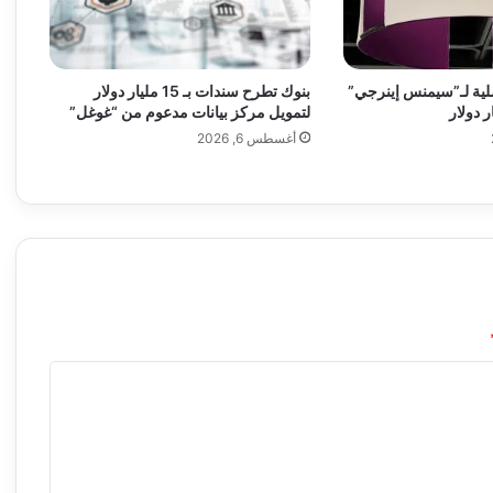
ة
ع
ل
ى
بنوك تطرح سندات بـ 15 مليار دولار
فصلية لـ”سيمنس إينرجي”
ش
لتمويل مركز بيانات مدعوم من “غوغل”
ع
أغسطس 6, 2026
ب
ن
ا