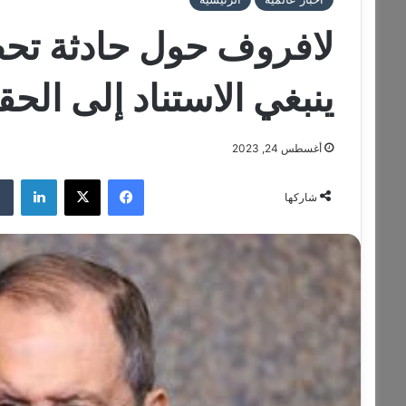
لافروف حول حادثة تحط
ينبغي الاستناد إلى الحق
أغسطس 24, 2023
فيسبوك
‫X
لينكدإن
شاركها