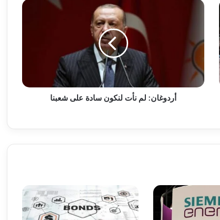
أ
ر
د
و
غ
ا
ن
:
ل
م
أردوغان: لم نأت لنكون سادة على شعبنا
ن
أ
ت
ل
ن
ك
و
ن
س
ا
د