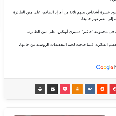
جود عشرة أشخاص بينهم ثلاثة من أفراد الطاقم، على متن الطائرة
 إلى مصرعهم جميعا.
ي في مجموعة “فاغنر” دميتري أوتكين، على متن الطائرة.
حطم الطائرة، فيما فتحت لجنة التحقيقات الروسية من جانبها،
بينتيريست
‏Reddit
‏VKontakte
Odnoklassniki
‫Pocket
مشاركة عبر البريد
طباعة