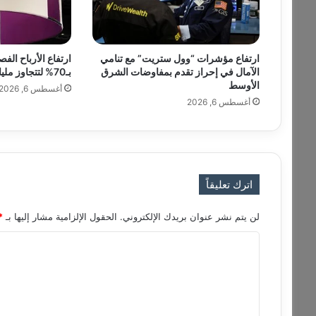
ى
م
ن
ذ
ارتفاع مؤشرات “وول ستريت” مع تنامي
ارتفاع الأرباح ال
ب
الآمال في إحراز تقدم بمفاوضات الشرق
بـ70% لتتجاوز مليار دولار
د
الأوسط
أغسطس 6, 2026
ا
أغسطس 6, 2026
ي
ة
ا
ل
أ
ز
اترك تعليقاً
م
ة
لن يتم نشر عنوان بريدك الإلكتروني.
الحقول الإلزامية مشار إليها بـ
*
ا
ل
ا
أ
ل
و
ك
ت
ر
ع
ا