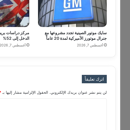
ص
ي
ل
ة
ا
سايك موتور الصينية تجدد مشروعها مع
مركز دراسات بريط
ل
جنرال موتورز الأميركية لمدة 20 عاماً
الدخل إلى 52%
و
أغسطس 7, 2026
أغسطس 7, 2026
ف
ي
ا
ت
إ
ل
اترك تعليقاً
ى
3
لن يتم نشر عنوان بريدك الإلكتروني.
الحقول الإلزامية مشار إليها بـ
*
4
ج
ا
رّ
ل
ا
ء
ت
ا
ع