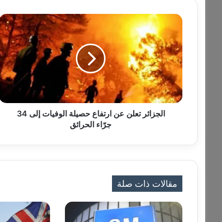
ا
ل
ج
ز
ا
ئ
ر
ت
ع
ل
الجزائر تعلن عن ارتفاع حصيلة الوفيات إلى 34
ن
جرّاء الحرائق
ع
ن
ا
ر
ت
مقالات ذات صلة
ف
ا
ع
ح