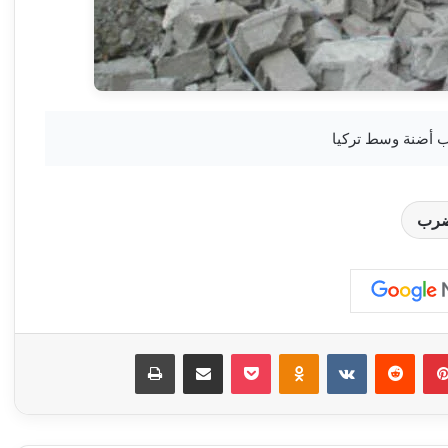
رب
بينتيريست
‏Reddit
‏VKontakte
Odnoklassniki
‫Pocket
مشاركة عبر البريد
طباعة