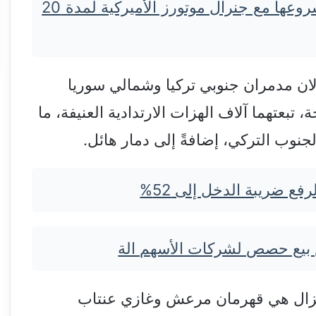
سايك موتور الصينية تجدد مشروعها مع جنرال موتورز الأميركية لمدة 20
ب زلزالان مدمران جنوبي تركيا وشمالي سوريا
 الأول 7.7 درجة والثاني 7.6 درجة، تبعتهما آلاف الهزات الارتدادية العنيفة، ما
نوب التركي، إضافةً إلى دمار هائل.
ع ضريبة الدخل إلى 52%
 بيع حصص لشركات الأسهم الة
زلزال هي قهرمان مرعش وغازي عنتاب