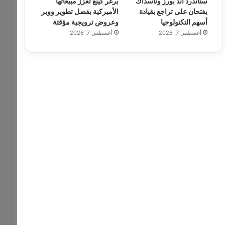
ستاندرد آند بورز وناسداك
برغر كينغ تعزز مبيعاتها
يفتحان على تراجع بقيادة
الأميركية بفضل تطوير ووبر
أسهم التكنولوجيا
وعروض ترويجية مؤقتة
أغسطس 7, 2026
أغسطس 7, 2026