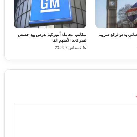
و
ر
ع
ن
أ
اني يدعو لرفع ضريبة
مكاتب محاماة أميركية تدرس بيع حصص
ل
لشركات الأسهم الة
غ
أغسطس 7, 2026
ا
م
ف
ي
م
ح
ط
ة
ز
ا
ب
و
ر
ي