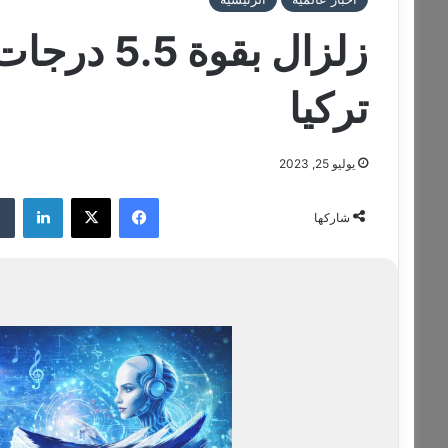
زلزال بقو
تركيا
يوليو 25, 2023
فيسبوك
‫X
لينكدإن
شاركها