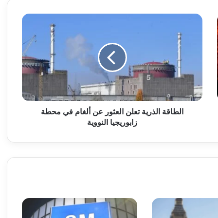
ا
ل
ط
ا
ق
ة
ا
ل
ذ
ر
الطاقة الذرية تعلن العثور عن ألغام في محطة
ي
زابوريجيا النووية
ة
ت
ع
ل
ن
ا
ل
ع
ث