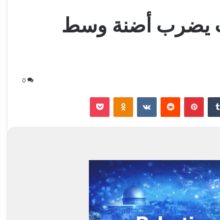
ة 5.5 درجات يضرب أضنة وسط
0
‏Tumblr
بينتيريست
‏Reddit
‏VKontakte
Odnoklassniki
‫Pocket