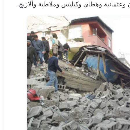
ن وعثمانية وهطاي وكيليس وملاطية وألازيج.