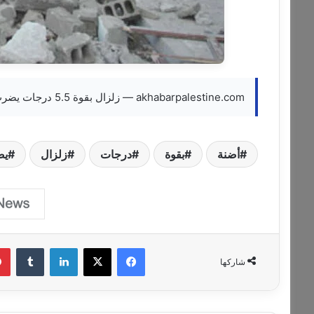
akhabarpalestine.com — زلزال بقوة 5.5 درجات يضرب أضنة وسط تركيا
أضنة
بقوة
درجات
زلزال
يض
فيسبوك
‫X
لينكدإن
‏Tumblr
شاركها