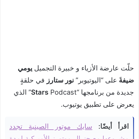
حلّت عارضة الأزياء و خبيرة التجميل
يومي
ضيفة
ً على “اليوتيوبر”
نور
ستارز
في حلقةٍ
جديدة من برنامجها “
Stars
Podcast” الذي
يعرض على تطبيق يوتيوب.
اقرأ أيضًا:
سايك موتور الصينية تجدد
مشروعها مع جنرال موتورز الأميركية لمدة