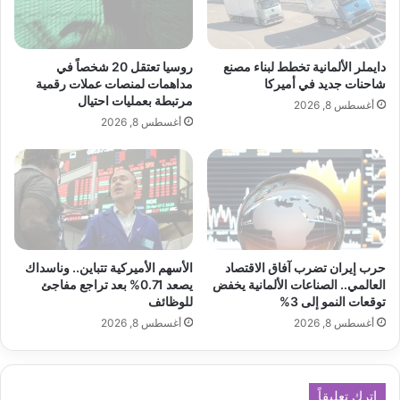
ب
ل
اقرأ أيضًا:
مكاتب محاماة أميركية تدرس بيع
ر
ب
ا
ع
حصص لشركات الأسهم الة
ن
ض
دايملر الألمانية تخطط لبناء مصنع
روسيا تعتقل 20 شخصاً في
س
ا
شاحنات جديد في أميركا
مداهمات لمنصات عملات رقمية
مرتبطة بعمليات احتيال
ت
ل
أغسطس 8, 2026
غ
م
لمشاهدة الحلقة كاملة :
أغسطس 8, 2026
ر
و
ا
ا
م
د
ا
ل
خ
ا
حرب إيران تضرب آفاق الاقتصاد
الأسهم الأميركية تتباين.. وناسداك
م
العالمي.. الصناعات الألمانية يخفض
يصعد 0.71% بعد تراجع مفاجئ
ل
توقعات النمو إلى 3%
للوظائف
غ
أغسطس 8, 2026
أغسطس 8, 2026
ز
ة
اترك تعليقاً