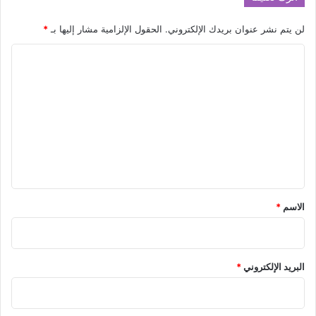
akhabarpalestine.com — يومي ضيفةً على نور ستارز في
Stars Podcast
لن يتم نشر عنوان بريدك الإلكتروني.
الحقول الإلزامية مشار إليها بـ
*
ا
ل
stars
ستارز
ضيفة
نور
يومي
ت
ع
ل
ي
ق
*
الاسم
*
البريد الإلكتروني
*