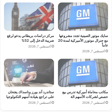
ج
ص
ا
د
A post shared by Montana AN (@montana_aoun)
ق
د
ت
ر
ص
ع
ا
ا
د
ل
سايك موتور الصينية تجدد مشروعها
مركز دراسات بريطاني يدعو لرفع
ي
ا
مع جنرال موتورز الأميركية لمدة 20
ضريبة الدخل إلى 52%
ة
ب
عاماً
أغسطس 7, 2026
ل
د
أغسطس 7, 2026
ل
ا
ت
ع
ق
ا
ا
ل
ر
ع
ب
ل
ا
م
ل
مكاتب محاماة أميركية تدرس بيع
ستاندرد آند بورز وناسداك يفتحان
ي
akhabarpalestine.com — مونتانا عون تتألق بأحدث إطلالة
حصص لشركات الأسهم الة
على تراجع بقيادة أسهم التكنولوجيا
س
و
من أسبوع دبي للموضة
ع
م
أغسطس 7, 2026
أغسطس 7, 2026
و
ي