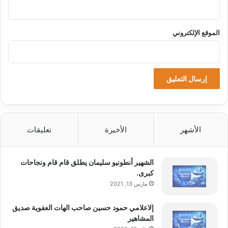
ي
ي
ب
ا
ل
الموقع الإلكتروني
م
ه
ر
ج
ا
ن
ا
ل
د
الأشهر
الأخيرة
تعليقات
و
ل
ي
الشهير أنطونيو سليمان يطلق قام قام ونجاحات
ل
كبرى.
ل
مارس 13, 2021
ع
ل
إلاعلامي حمود حسين صاحب الهات العفوية صديق
و
المشاهير
م