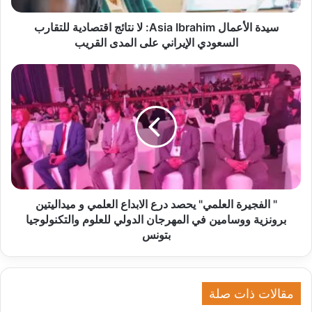
م
ا
سيدة الأعمال Asia Ibrahim: لا نتائج اقتصادية للتقارب
ل
السعودي الإيراني على المدى القريب
A
s
"
i
ا
a
ل
I
ف
b
ج
r
ي
a
ر
h
ة
View this post on Instagram
i
ا
m
ل
" الفجيرة العلمي" يحصد درع الابداع العلمي و ميداليتين
:
ع
برونزية ووسامين في المهرجان الدولي للعلوم والتكنولوجيا
ل
ل
بتونس
ا
م
ن
ي
ت
"
ا
ي
مقالات ذات صلة
ئ
ح