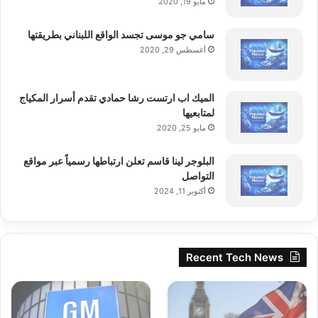
مايو 19, 2020
و
ا
سامي جو موسى تجسد الواقع اللبناني بطريقتها
ل
أغسطس 29, 2020
ت
ك
ن
الميك اب ارتست رشا حمادي تقدم أسرار المكياج
و
لمتابعيها
ل
و
مايو 25, 2020
ج
ي
البلوجر لينا قاسم تعلن ارتباطها رسمياً عبر مواقع
ا
التواصل
ب
أكتوبر 11, 2024
ت
و
ن
س
Recent Tech News