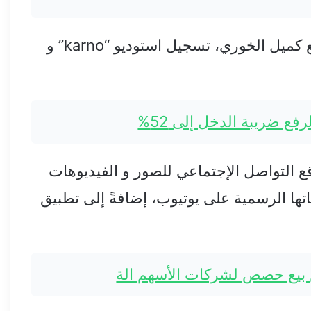
“عنيدة”، كلمات و ألحان أيمن قميحة،توزيع كميل الخوري، تسجيل استوديو “karno” و
ع ضريبة الدخل إلى 52%
 التواصل الإجتماعي للصور و الفيديوهات
تها الرسمية على يوتيوب، إضافةً إلى تطبيق
 بيع حصص لشركات الأسهم الة