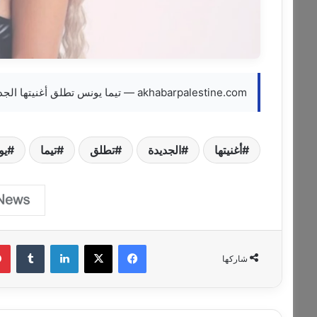
akhabarpalestine.com — تيما يونس تطلق أغنيتها الجديدة
أغنيتها
الجديدة
تطلق
تيما
يو
فيسبوك
‫X
لينكدإن
‏Tumblr
شاركها