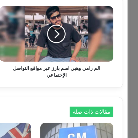
ا
ل
م
ر
ا
م
ي
و
ه
ب
الم رامي وهبي اسم بارز عبر مواقع التواصل
ي
الإجتماعي
ا
س
م
ب
ا
مقالات ذات صلة
ر
ز
ع
ب