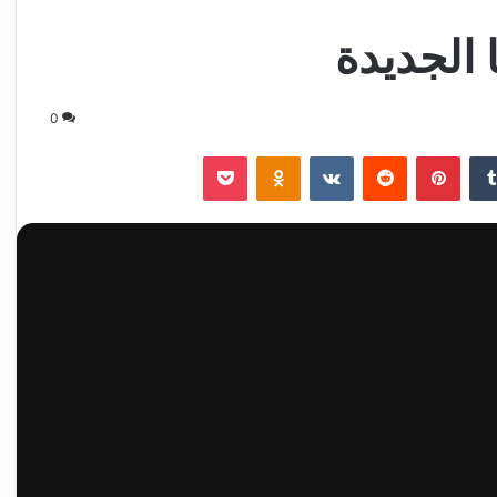
 الجديدة
0
‏Tumblr
بينتيريست
‏Reddit
‏VKontakte
Odnoklassniki
‫Pocket