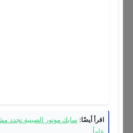
اقرأ أيضًا:
عاماً