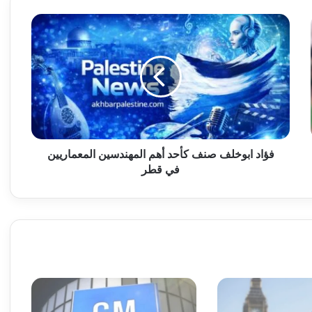
ف
ؤ
ا
د
ا
ب
و
خ
ل
ف
فؤاد ابوخلف صنف كأحد أهم المهندسين المعماريين
ص
في قطر
ن
ف
ك
أ
ح
د
أ
ه
م