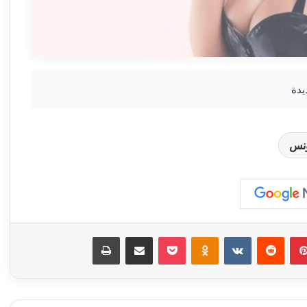
نس
بينتيريست
‏Reddit
‏VKontakte
Odnoklassniki
‫Pocket
مشاركة عبر البريد
طباعة