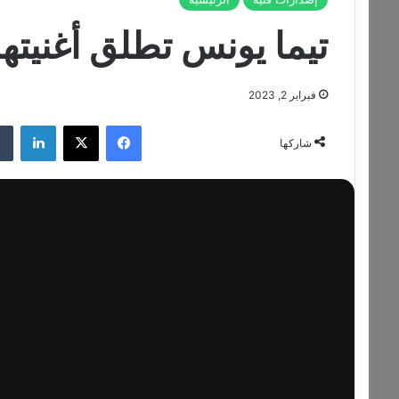
تيما يونس تطلق أغنيتها
فبراير 2, 2023
فيسبوك
‫X
لينكدإن
شاركها