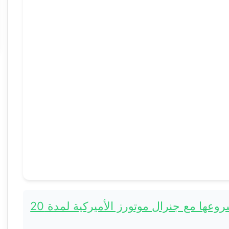
سايك موتور الصينية تجدد مشروعها مع جنرال موتورز الأميركية لمدة 20