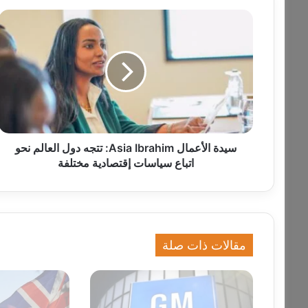
س
ي
د
ة
ا
ل
أ
ع
م
ا
سيدة الأعمال Asia Ibrahim: تتجه دول العالم نحو
ل
اتباع سياسات إقتصادية مختلفة
A
s
i
a
I
مقالات ذات صلة
b
r
a
h
i