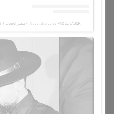
A post shared by FADEL JABER ⚜️سفير الحجاب⚜️ (@fadeljaberofficial)