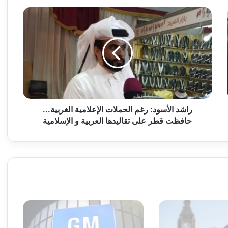
ر
ا
ش
د
ا
ل
أ
س
و
د
راشد الأسود: رغم الحملات الإعلامية الغربية...
:
حافظت قطر على تقاليدها العربية و الإسلامية
ر
غ
م
ا
ل
ح
م
ل
ا
ت