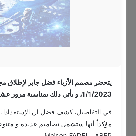
يتحضر مصمم الأزياء فضل جابر لإطلاق مجم
1/1/2023، و يأتي ذلك بمناسبة مرور عشر سنوات على بداية مشواره المهني.
في التفاصيل، كشف فضل ان الإستعدادات ب
مؤكداً أنها ستشمل تصاميم عديدة و متنوع
Maison FADEL JABER.