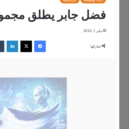
فضل جابر يطلق مجموعت
يناير 1, 2023
فيسبوك
‫X
لينكدإن
شاركها