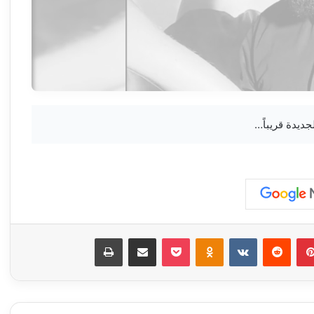
بينتيريست
‏Reddit
‏VKontakte
Odnoklassniki
‫Pocket
مشاركة عبر البريد
طباعة