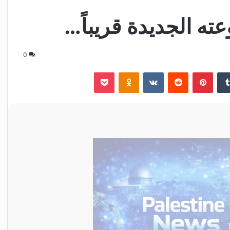
ه الجديدة قريباً…
0
‏Tumblr
بينتيريست
‏Reddit
‏VKontakte
Odnoklassniki
‫Pocket