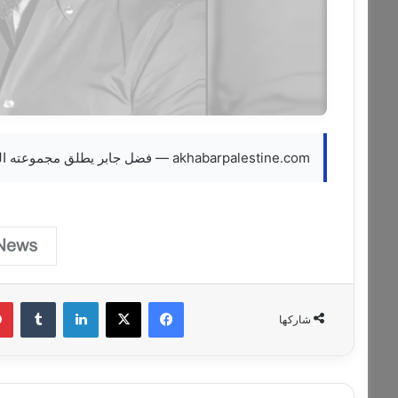
akhabarpalestine.com — فضل جابر يطلق مجموعته الجديدة قريباً…
فيسبوك
‫X
لينكدإن
‏Tumblr
شاركها