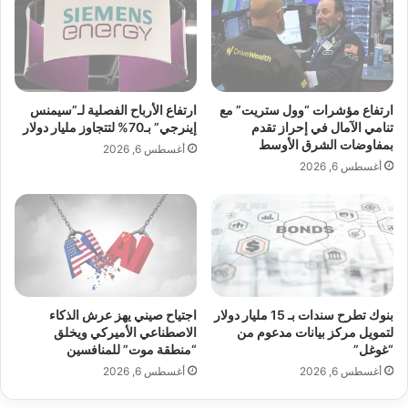
ل
س
ع
ر
ط
ي
ل
ع
ة
ة
ا
ت
ارتفاع مؤشرات “وول ستريت” مع
ارتفاع الأرباح الفصلية لـ”سيمنس
ل
ف
تنامي الآمال في إحراز تقدم
إينرجي” بـ70% لتتجاوز مليار دولار
م
بمفاوضات الشرق الأوسط
ق
أغسطس 6, 2026
ي
د
أغسطس 6, 2026
ل
م
ا
ي
د
ز
و
ت
ر
ه
أ
ا
س
ف
بنوك تطرح سندات بـ 15 مليار دولار
اجتياح صيني يهز عرش الذكاء
ا
ي
لتمويل مركز بيانات مدعوم من
الاصطناعي الأميركي ويخلق
ل
ظ
“غوغل”
“منطقة موت” للمنافسين
س
ل
أغسطس 6, 2026
أغسطس 6, 2026
ن
ا
ة
ر