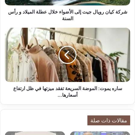
ر
و
شركة كيان رويال جيت إلى الأضواء خلال عطلة الميلاد و رأس
ي
السنة
ا
ل
س
ج
ا
ي
ر
ت
ه
إ
ي
ل
م
ى
و
ا
ت
ل
:
أ
ا
ساره يموت: الموضة السريعة تفقد ميزتها في ظل ارتفاع
ض
ل
أسعارها...
و
م
ا
و
ء
ض
خ
ة
مقالات ذات صلة
ل
ا
ا
ل