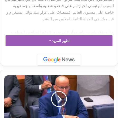
السبب الرئيسي لحيازتهم على قاعدةٍ شعبية واسعة و جماهيرية
خاصة على مستوى العالم، فمنصاتٌ على غرار تيك توك، انستغرام و
فيسبوك هي الحياة الثانية للملايين من البشر.
هذا و تؤكد شيرين باستمرار على ضرورة دعم المتابعين للمواهب
الصاعدة صاحبة المحتوى المتميز و الهادف، حيث أن الفن الراقي هو
اظهر المزيد
ركيزة لتعزيز أدوار الفنانين في إيصال القضايا الإجتماعية كافة.
ا
ل
ك
و
ي
ت
:
ق