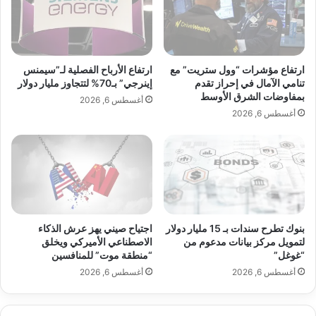
ف
إ
ل
ف
س
ت
ط
ت
ي
ا
ارتفاع مؤشرات “وول ستريت” مع
ارتفاع الأرباح الفصلية لـ”سيمنس
ن
ح
تنامي الآمال في إحراز تقدم
إينرجي” بـ70% لتتجاوز مليار دولار
ي
بمفاوضات الشرق الأوسط
ف
أغسطس 6, 2026
ي
ر
أغسطس 6, 2026
ن
ع
ف
ه
ي
ا
ا
ا
ل
ل
م
ث
خ
ا
بنوك تطرح سندات بـ 15 مليار دولار
اجتياح صيني يهز عرش الذكاء
ي
ن
لتمويل مركز بيانات مدعوم من
الاصطناعي الأميركي ويخلق
م
ي
“غوغل”
“منطقة موت” للمنافسين
ا
ف
أغسطس 6, 2026
أغسطس 6, 2026
ت
ي
ل
ب