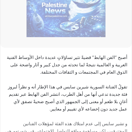
أصبح “الفن الهابط” قضيةً تثير تساؤلاتٍ عديدة داخل الأوساط الفنية
العربية و العالمية نتيجةً لما تحدثه من جدل كبير و آثار واضحة على
الذوق العام في المجتمعات و الثقافات المختلفة.
تقولُ الفنانة السورية شيرين سايس في هذا الإطار أنه و نظراً لبروز
فئة جديدة تدعي أنها من أهل الطرب، انتشر الفن الهابط عبر تقديم
أغانٍ بلا طعم أو معنى إلى الجمهور الذي أصبح ضحيةً تصفق لأي
عمل جديد دون إخضاعه لأي تقييم أو معايير.
و تشير سايس إلى عدم امتلاك هذه الفئة لمؤهلات الفنانين
المحترفين، لكن مساهمة مواقع التواصل الاجتماعي في شهرتهم هي