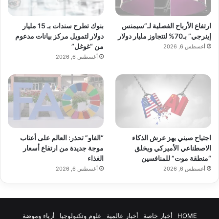
بنوك تطرح سندات بـ 15 مليار
ارتفاع الأرباح الفصلية لـ”سيمنس
دولار لتمويل مركز بيانات مدعوم
إينرجي” بـ70% لتتجاوز مليار دولار
من “غوغل”
أغسطس 6, 2026
أغسطس 6, 2026
اجتياح صيني يهز عرش الذكاء
“الفاو” تحذر: العالم على أعتاب
الاصطناعي الأميركي ويخلق
موجة جديدة من ارتفاع أسعار
“منطقة موت” للمنافسين
الغذاء
أغسطس 6, 2026
أغسطس 6, 2026
HOME
أخبار خاصة
أخبار عالمية
علوم وتكنولوجيا
أزياء وموضة