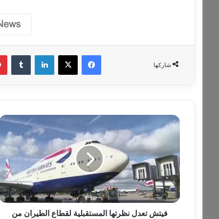
فيسبوك
‫X
لينكدإن
‏Tumblr
شاركها
ف
ي
ت
ش
ت
ع
د
ل
ن
ظ
فيتش تعدل نظرتها المستقبلية لقطاع الطيران من