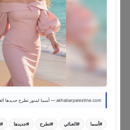
akhabarpalestine.com — أسما لمنور تطرح جديدها الغنائي إيلا كنتي حبيبي
أسما
الغنائي
تطرح
جديدها
ل