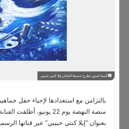
أسما لمنور تطرح جديدها الغنائي إيلا كنتي حبيبي
بالتزامن مع استعدادها لإحياء حفل جماه
منصة النهضة يوم 22 يونيو، أطلقت الفنانة المغربية
بعنوان “إيلا كنتي حبيبي” عبر قناتها الر