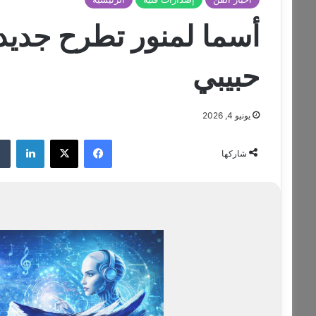
أسما لمنور تطرح جديدها
حبيبي
يونيو 4, 2026
فيسبوك
‫X
لينكدإن
شاركها