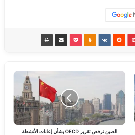
بينتيريست
‏Reddit
‏VKontakte
Odnoklassniki
‫Pocket
مشاركة عبر البريد
طباعة
ا
ل
ص
ي
ن
ت
ر
ف
ض
ت
الصين ترفض تقرير OECD بشأن إعانات الأنشطة