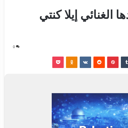
 الغنائي إيلا كنتي
0
‏Tumblr
بينتيريست
‏Reddit
‏VKontakte
Odnoklassniki
‫Pocket