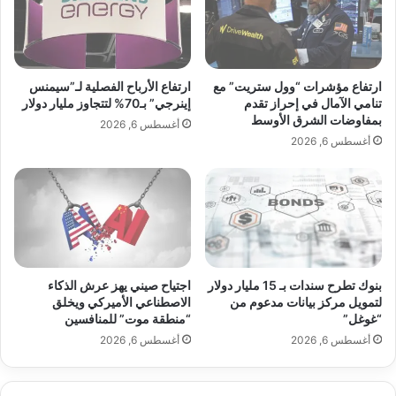
ي
ي
ر
ة
ع
ت
ن
ت
ا
و
ارتفاع مؤشرات “وول ستريت” مع
ارتفاع الأرباح الفصلية لـ”سيمنس
ت
ق
تنامي الآمال في إحراز تقدم
إينرجي” بـ70% لتتجاوز مليار دولار
ف
بمفاوضات الشرق الأوسط
ع
أغسطس 6, 2026
ا
ت
أغسطس 6, 2026
ق
ح
ب
ق
ي
ي
ن
ق
أ
ن
م
ت
ي
ا
بنوك تطرح سندات بـ 15 مليار دولار
اجتياح صيني يهز عرش الذكاء
ر
ئ
لتمويل مركز بيانات مدعوم من
الاصطناعي الأميركي ويخلق
ك
ج
“غوغل”
“منطقة موت” للمنافسين
ا
ق
أغسطس 6, 2026
أغسطس 6, 2026
و
و
إ
ي
ي
ة