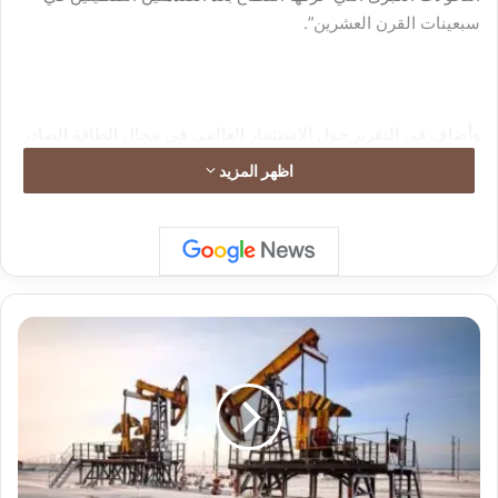
سبعينات القرن العشرين”.
وأضاف في التقرير حول الاستثمار العالمي في مجال الطاقة الصادر
عن وكالة الطاقة التابعة لمنظمة التعاون والتنمية الاقتصادية “نلاحظ
اظهر المزيد
منذ الآن تكثيفا للجهود المبذولة من الدول المنتِجة والمستهلكة لتنويع
طرق التجارة ومصادر الطاقة، ولا سيما من خلال بناء خطوط أنابيب
جديدة وبنى تحتية أخرى للإمداد، ومن خلال زيادة الاعتماد على
الموارد الوطنية”.
أ
س
ع
ا
ر
ا
ل
ن