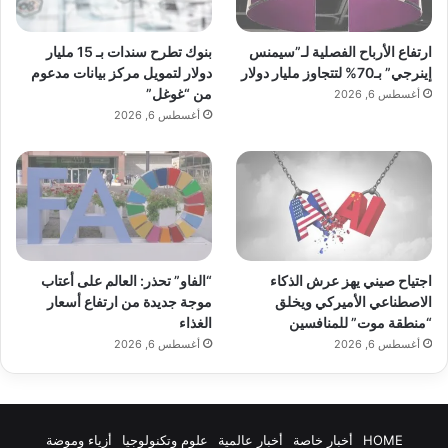
بنوك تطرح سندات بـ 15 مليار
ارتفاع الأرباح الفصلية لـ”سيمنس
دولار لتمويل مركز بيانات مدعوم
إينرجي” بـ70% لتتجاوز مليار دولار
من “غوغل”
أغسطس 6, 2026
أغسطس 6, 2026
اجتياح صيني يهز عرش الذكاء
“الفاو” تحذر: العالم على أعتاب
الاصطناعي الأميركي ويخلق
موجة جديدة من ارتفاع أسعار
“منطقة موت” للمنافسين
الغذاء
أغسطس 6, 2026
أغسطس 6, 2026
HOME
أخبار خاصة
أخبار عالمية
علوم وتكنولوجيا
أزياء وموضة