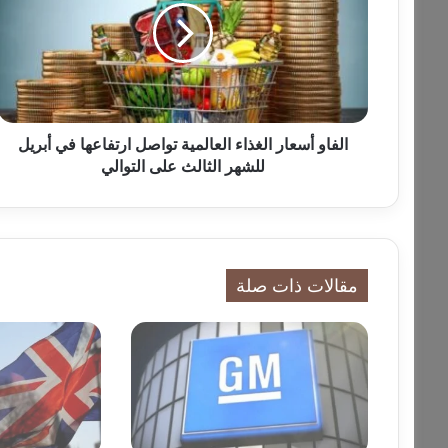
ا
و
أ
س
ع
ا
ر
الفاو أسعار الغذاء العالمية تواصل ارتفاعها في أبريل
ا
للشهر الثالث على التوالي
ل
غ
ذ
ا
ء
مقالات ذات صلة
ا
ل
ع
ا
ل
م
ي
ة