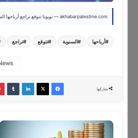
akhabarpalestine.com — تويوتا تتوقع تراجع أرباحها السنوية 20% بسبب حرب إيران
أرباحها
السنوية
تتوقع
تراجع
فيسبوك
‫X
لينكدإن
‏Tumblr
شاركها
ا
ل
ف