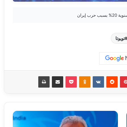
تويوتا
بينتيريست
‏Reddit
‏VKontakte
Odnoklassniki
‫Pocket
مشاركة عبر البريد
طباعة
و
ك
ا