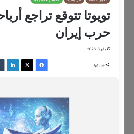
حرب إيران
مايو 8, 2026
فيسبوك
‫X
لينكدإن
شاركها