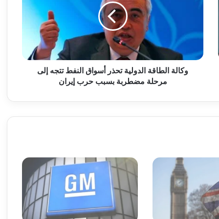
ل
ة
ا
ل
ط
ا
ق
وكالة الطاقة الدولية تحذر أسواق النفط تتجه إلى
ة
مرحلة مضطربة بسبب حرب إيران
ا
ل
د
و
ل
ي
ة
ت
ح
ذ
ر
أ
س