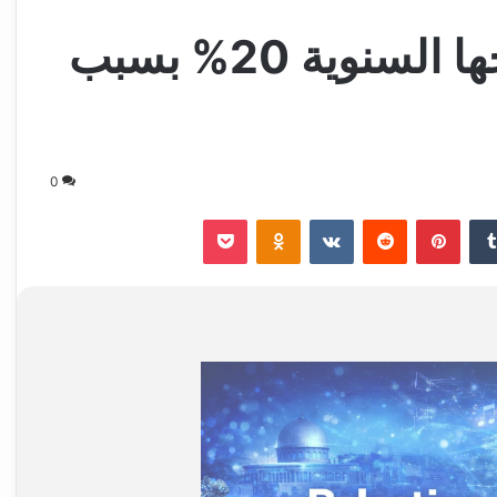
تويوتا تتوقع تراجع أرباحها السنوية 20% بسبب
0
‏Tumblr
بينتيريست
‏Reddit
‏VKontakte
Odnoklassniki
‫Pocket