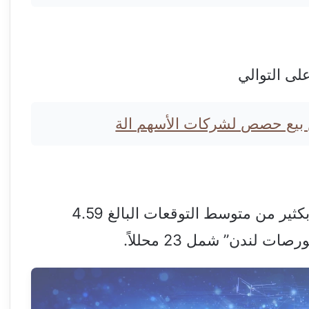
على التوالي
 بيع حصص لشركات الأسهم الة
وجاءت توقعات “تويوتا” للعام المالي أقل بكثير من متوسط التوقعات البالغ 4.59
لندن” شمل 23 محللاً.