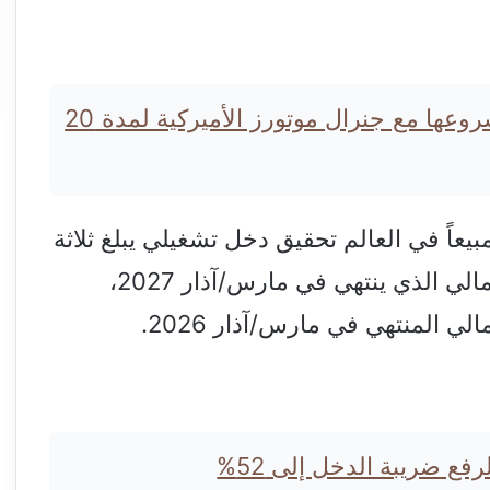
سايك موتور الصينية تجدد مشروعها مع جنرال موتورز الأميركية لمدة 20
يعاً في العالم تحقيق دخل تشغيلي يبلغ ثلاثة
تريليونات ين (19 مليار دولار) في العام المالي الذي ينتهي في مارس/آذار 2027،
ع ضريبة الدخل إلى 52%