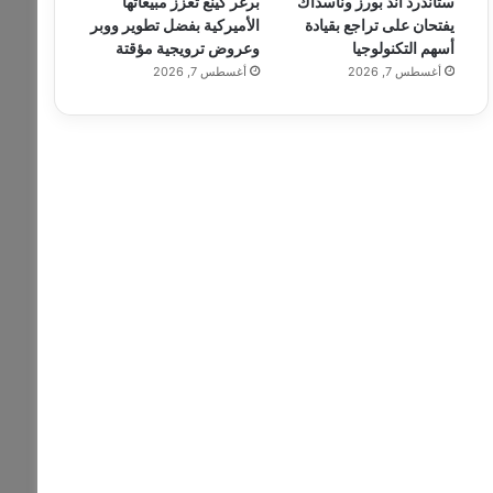
ستاندرد آند بورز وناسداك
برغر كينغ تعزز مبيعاتها
يفتحان على تراجع بقيادة
الأميركية بفضل تطوير ووبر
أسهم التكنولوجيا
وعروض ترويجية مؤقتة
أغسطس 7, 2026
أغسطس 7, 2026