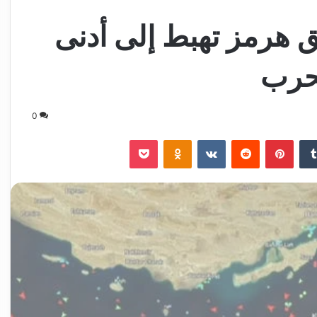
هرمز تهبط إلى أدنى
لحرب
0
‏Tumblr
بينتيريست
‏Reddit
‏VKontakte
Odnoklassniki
‫Pocket