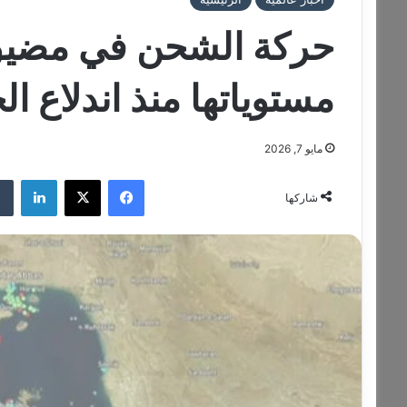
حركة الشحن في مضيق 
مستوياتها منذ اندلاع ا
مايو 7, 2026
فيسبوك
‫X
لينكدإن
شاركها