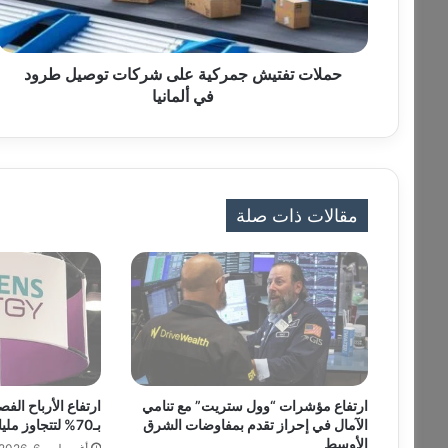
ف
ت
ي
ش
حملات تفتيش جمركية على شركات توصيل طرود
ج
في ألمانيا
م
ر
ك
ي
ة
مقالات ذات صلة
ع
ل
ى
ش
ر
ك
ا
ت
ت
ارتفاع مؤشرات “وول ستريت” مع تنامي
ارتفاع الأرباح ال
و
الآمال في إحراز تقدم بمفاوضات الشرق
بـ70% لتتجاوز مليار دولار
ص
الأوسط