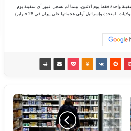
سفينة واحدة فقط يوم الاثنين، بينما لم تسجل عبور أي سفينة يوم
الثلاثاء. ويعد هذا التراجع هو الأكبر منذ اندلاع الحرب مع شن الولايات المتحدة وإسرائيل أولى هجماتها على إيران في 28 فبراير/
بينتيريست
‏Reddit
‏VKontakte
Odnoklassniki
‫Pocket
مشاركة عبر البريد
طباعة
ز
ي
ا
د
ة
م