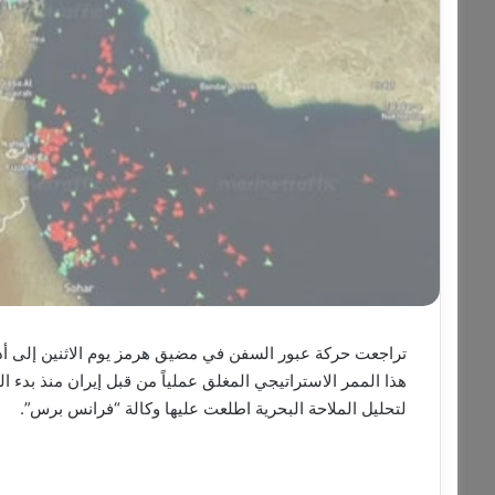
تراجعت حركة عبور السفن في مضيق هرمز يوم الاثنين إلى أدن
هذا الممر الاستراتيجي المغلق عملياً من قبل إيران منذ بدء
لتحليل الملاحة البحرية اطلعت عليها وكالة “فرانس برس”.