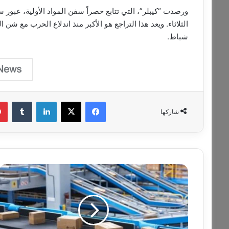
ورصدت “كيبلر”، التي تتابع حصراً سفن المواد الأولية، عبور 
شباط.
فيسبوك
‫X
لينكدإن
‏Tumblr
شاركها
ح
م
ل
ا
ت
ت