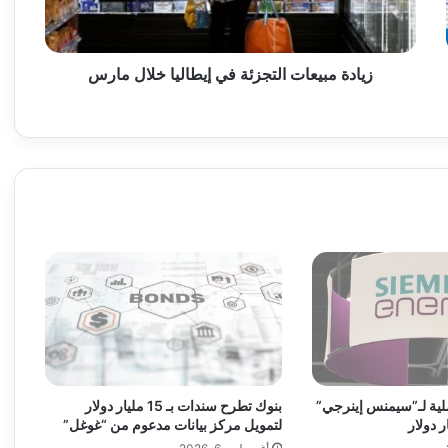
ب
ي
ع
ا
زيادة مبيعات التجزئة في إيطاليا خلال مارس
ت
ا
ل
ت
ج
ز
ئ
ة
ف
ي
إ
ي
ط
ا
ل
بنوك تطرح سندات بـ 15 مليار دولار
فصلية لـ”سيمنس إينرجي”
ي
لتمويل مركز بيانات مدعوم من “غوغل”
ا