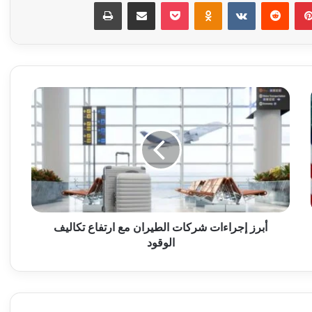
بينتيريست
‏Reddit
‏VKontakte
Odnoklassniki
‫Pocket
مشاركة عبر البريد
طباعة
أ
ب
ر
ز
إ
ج
ر
ا
ء
ا
أبرز إجراءات شركات الطيران مع ارتفاع تكاليف
ت
الوقود
ش
ر
ك
ا