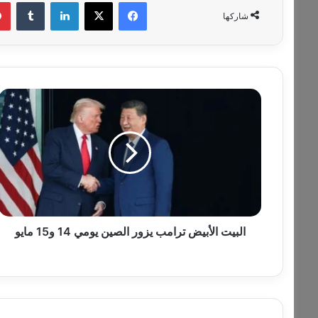
فيسبوك
‫X
لينكدإن
‏Tumblr
شاركها
ا
ل
ب
ي
ت
ا
ل
أ
ب
ي
البيت الأبيض ترامب يزور الصين يومي 14 و15 مايو
ض
ت
ر
ا
م