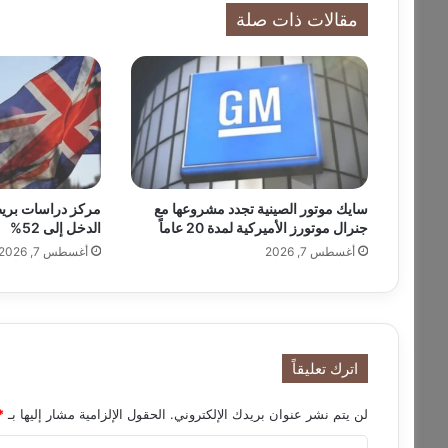
ب
مقالات ذات صلة
ي
ز
و
ر
ا
ل
ص
ي
ن
سايك موتور الصينية تجدد مشروعها مع
مركز دراسات بريط
ي
جنرال موتورز الأميركية لمدة 20 عاماً
الدخل إلى 52%
و
أغسطس 7, 2026
أغسطس 7, 2026
م
ي
1
4
و
1
اترك تعليقاً
5
م
لن يتم نشر عنوان بريدك الإلكتروني.
الحقول الإلزامية مشار إليها بـ
*
ا
ي