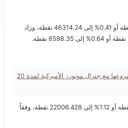
190.2 نقطة أو 0.41% إلى 46314.24 نقطة، وزاد
سايك موتور الصينية تجدد مشروعها مع جنرال موتورز الأميركية لمدة 20
كما ارتفع مؤشر ناسداك المجمع 244.5 نقطة أو 1.12% إلى 22006.428 نقطة، وفقاً