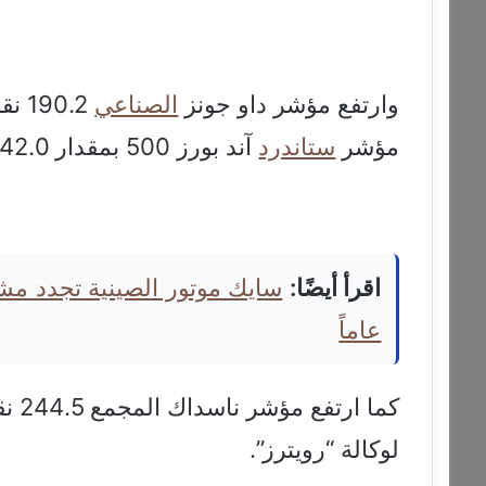
وارتفع مؤشر داو جونز
الصناعي
مؤشر
ستاندرد
آند بورز 500 بمقدار 42.0 نقطة أو 0.64% إلى 6598.35 نقطة.
اقرأ أيضًا:
عاماً
لوكالة “رويترز”.