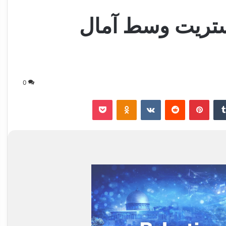
ستريت وسط آمال
0
‏Tumblr
بينتيريست
‏Reddit
‏VKontakte
Odnoklassniki
‫Pocket