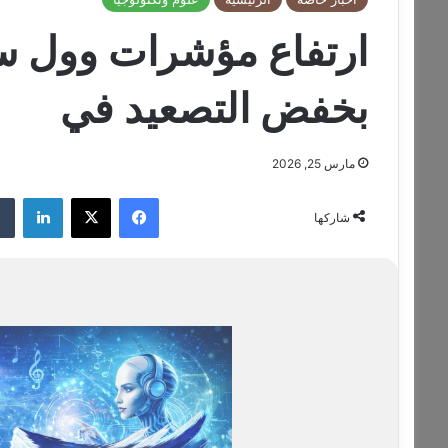
ارتفاع مؤشرات وول 
بخفض التصعيد في
مارس 25, 2026
فيسبوك
‫X
لينكدإن
شاركها