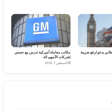
ت
ا
ل
ط
ي
ر
ا
ن
م
ع
اني يدعو لرفع ضريبة
مكاتب محاماة أميركية تدرس بيع حصص
ا
لشركات الأسهم الة
ر
أغسطس 7, 2026
ت
ف
ا
ع
ت
ك
ا
ل
ي
ف