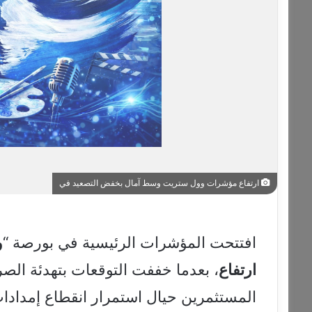
ارتفاع مؤشرات وول ستريت وسط آمال بخفض التصعيد في
افتتحت المؤشرات الرئيسية في بورصة “
و
ارتفاع
، بعدما خففت التوقعات بتهدئة ا
المستثمرين حيال استمرار انقطاع إمدادات