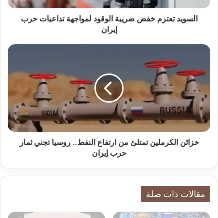
ت
ز
السويد تعتزم خفض ضريبة الوقود لمواجهة تداعيات حرب
م
إيران
خ
ف
خ
ض
ز
ض
ا
ر
ئ
ي
ن
ب
ا
ة
ل
ا
ك
ل
ر
و
م
خزائن الكرملين تمتلئ من ارتفاع النفط.. روسيا تجني ثمار
ق
ل
حرب إيران
و
ي
د
ن
ل
ت
م
م
مقالات ذات صلة
و
ت
ا
ل