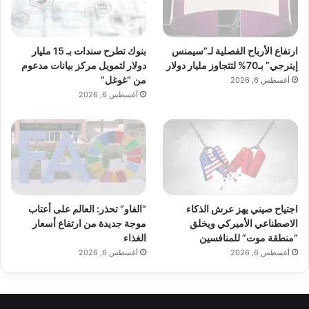
بنوك تطرح سندات بـ 15 مليار
ارتفاع الأرباح الفصلية لـ”سيمنس
دولار لتمويل مركز بيانات مدعوم
إينرجي” بـ70% لتتجاوز مليار دولار
من “غوغل”
أغسطس 6, 2026
أغسطس 6, 2026
اجتياح صيني يهز عرش الذكاء
“الفاو” تحذر: العالم على أعتاب
الاصطناعي الأميركي ويخلق
موجة جديدة من ارتفاع أسعار
“منطقة موت” للمنافسين
الغذاء
أغسطس 6, 2026
أغسطس 6, 2026