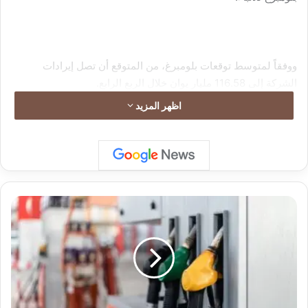
ووفقاً لمتوسط توقعات بلومبرغ، من المتوقع أن تصل إيرادات
الشركة إلى 116.58 مليار يوان خلال الربع الرابع.
اظهر المزيد
ا
ل
س
و
ي
د
ت
ع