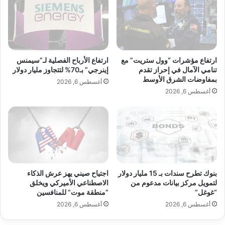
ج
ئ
ه
م
ة
ن
ت
ا
د
ر
ا
ت
ارتفاع مؤشرات “وول ستريت” مع
ارتفاع الأرباح الفصلية لـ”سيمنس
ع
ف
تنامي الآمال في إحراز تقدم
إينرجي” بـ70% لتتجاوز مليار دولار
ي
بمفاوضات الشرق الأوسط
ا
أغسطس 6, 2026
ا
ع
أغسطس 6, 2026
ت
ا
ح
ل
ر
ن
ب
ف
إ
ط
ي
.
ر
.
بنوك تطرح سندات بـ 15 مليار دولار
اجتياح صيني يهز عرش الذكاء
ا
ر
لتمويل مركز بيانات مدعوم من
الاصطناعي الأميركي ويخلق
ن
و
“غوغل”
“منطقة موت” للمنافسين
س
أغسطس 6, 2026
أغسطس 6, 2026
ي
ا