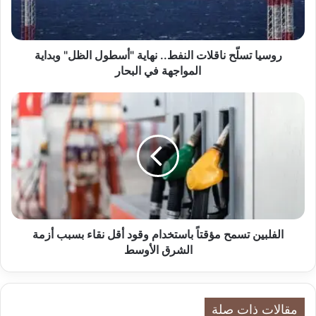
س
لّ
ح
ن
روسيا تسلّح ناقلات النفط.. نهاية "أسطول الظل" وبداية
ا
المواجهة في البحار
ق
ل
ا
ا
ل
ت
ف
ا
ل
ل
ب
ن
ي
ف
ن
ط
ت
.
س
.
م
الفلبين تسمح مؤقتاً باستخدام وقود أقل نقاء بسبب أزمة
ن
ح
الشرق الأوسط
ه
م
ا
ؤ
ي
ق
ة
ت
مقالات ذات صلة