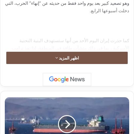
وهو تصعيد كبير بعد يوم واحد فقط من حديثه عن “إنهاء” الحرب، التي
دخلت أسبوعها الرابع.
كما حذرت إيران اليوم الأحد من أنها ستستهدف البنية التحتية
الأميركية ، بما في ذلك منشآت طاقة في المنطقة، إذا نفذ ترامب
تهديده الذي أطلقه في وقت تواصل فيه قوات من مشاة البحرية
اظهر المزيد
الأميركية وسفن الإنزال الثقيلة توجهها إلى المنطقةوفقاً لـ”رويترز”.
ر
و
س
ي
ا
ت