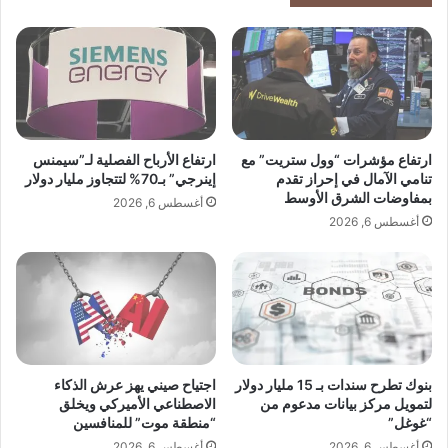
"
اً
أ
ب
س
ا
ط
س
و
ت
ل
خ
ا
د
ل
ا
ارتفاع مؤشرات “وول ستريت” مع
ارتفاع الأرباح الفصلية لـ”سيمنس
ظ
م
تنامي الآمال في إحراز تقدم
إينرجي” بـ70% لتتجاوز مليار دولار
ل
بمفاوضات الشرق الأوسط
و
أغسطس 6, 2026
"
ق
أغسطس 6, 2026
و
و
ب
د
د
أ
ا
ق
ي
ل
ة
ن
ا
ق
بنوك تطرح سندات بـ 15 مليار دولار
اجتياح صيني يهز عرش الذكاء
ل
ا
لتمويل مركز بيانات مدعوم من
الاصطناعي الأميركي ويخلق
م
ء
“غوغل”
“منطقة موت” للمنافسين
و
ب
أغسطس 6, 2026
أغسطس 6, 2026
ا