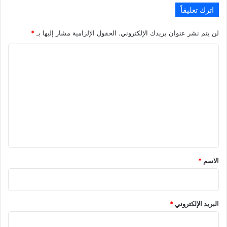
ل
و
اترك تعليقاً
س
أ
ر
ر
لن يتم نشر عنوان بريدك الإلكتروني.
الحقول الإلزامية مشار إليها بـ
*
ط
ب
ا
ا
ا
ن
ح
2
ل
0
ت
2
ع
6
ل
ي
ق
*
الاسم
*
البريد الإلكتروني
*