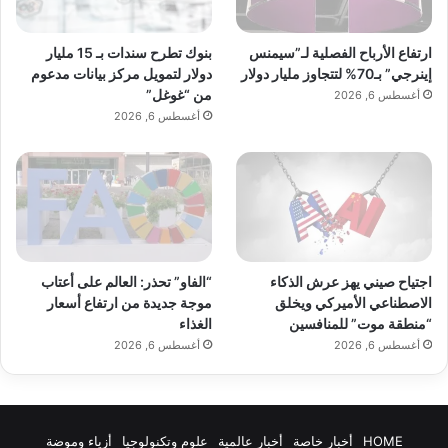
بنوك تطرح سندات بـ 15 مليار
ارتفاع الأرباح الفصلية لـ”سيمنس
دولار لتمويل مركز بيانات مدعوم
إينرجي” بـ70% لتتجاوز مليار دولار
من “غوغل”
أغسطس 6, 2026
أغسطس 6, 2026
اجتياح صيني يهز عرش الذكاء
“الفاو” تحذر: العالم على أعتاب
الاصطناعي الأميركي ويخلق
موجة جديدة من ارتفاع أسعار
“منطقة موت” للمنافسين
الغذاء
أغسطس 6, 2026
أغسطس 6, 2026
HOME
أخبار خاصة
أخبار عالمية
علوم وتكنولوجيا
أزياء وموضة