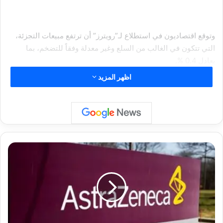
وتوقع اقتصاديون في استطلاع لـ”رويترز” أن ترتفع مبيعات التجزئة،
التي تتكون في الغالب من السلع وغير معدلة وفقاً للتضخم، بما
يعادل 0.4 %.
اظهر المزيد
ا
ر
ت
ف
ا
ع
ق
ي