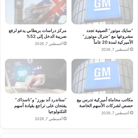
"
ا
ب
ت
د
ا
ع
ل
م
ر
“سايك موتور” الصينية تجدد
مركز دراسات بريطاني يدعو لرفع
م
ب
مشروعها مع “جنرال موتورز”
ضريبة الدخل إلى 52%
ن
الأميركية لمدة 20 عاماً
ع
أغسطس 7, 2026
ا
ا
أغسطس 7, 2026
ل
ل
ط
ر
ل
ا
ب
ب
ع
ع
ل
و
ى
ت
مكاتب محاماة أميركية تدرس بيع
“ستاندرد آند بورز” و”ناسداك”
أ
ت
حصص لشركات الأسهم الخاصة
يفتحان على تراجع بقيادة أسهم
د
و
التكنولوجيا
و
أغسطس 7, 2026
ق
أغسطس 7, 2026
ي
ع
ة
ن
ا
م