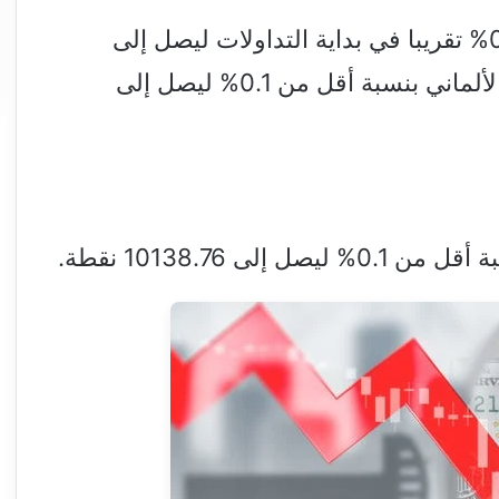
وتراجع مؤشر كاك 40 الفرنسي بنسبة 0.2% تقريبا في بداية التداولات ليصل إلى
8127.93 نقطة، فيما ارتفع مؤشر داكس الألماني بنسبة أقل من 0.1% ليصل إلى