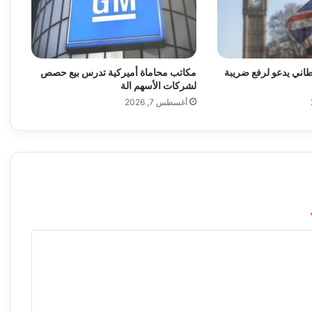
ل
ت
د
ا
و
اني يدعو لرفع ضريبة
مكاتب محاماة أميركية تدرس بيع حصص
ل
لشركات الأسهم الة
ا
أغسطس 7, 2026
ل
ذ
ه
ب
و
ا
ل
ع
م
ل
ا
ت
ا
ل
م