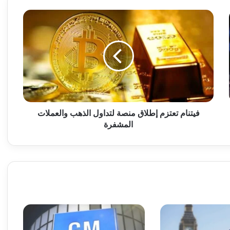
ف
ي
ت
ن
ا
م
ت
ع
ت
ز
فيتنام تعتزم إطلاق منصة لتداول الذهب والعملات
م
المشفرة
إ
ط
ل
ا
ق
م
ن
ص
ة