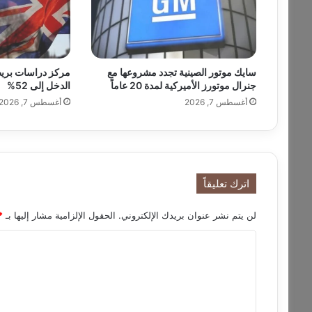
م
ا
ن
ي
و
سايك موتور الصينية تجدد مشروعها مع
مركز دراسات بريط
ا
جنرال موتورز الأميركية لمدة 20 عاماً
الدخل إلى 52%
ص
أغسطس 7, 2026
أغسطس 7, 2026
ل
ص
ن
ا
ع
ة
اترك تعليقاً
ا
ل
لن يتم نشر عنوان بريدك الإلكتروني.
الحقول الإلزامية مشار إليها بـ
*
ن
ج
ا
ا
ل
ح
ف
ت
ي
ع
ع