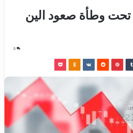
ع تحت وطأة صعود الين
0
‏Tumblr
بينتيريست
‏Reddit
‏VKontakte
Odnoklassniki
‫Pocket