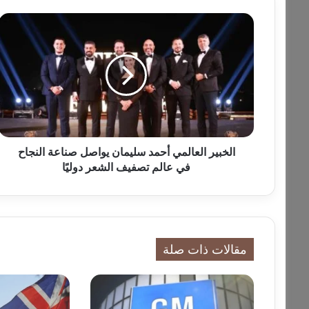
ا
ل
خ
ب
ي
ر
ا
ل
ع
ا
الخبير العالمي أحمد سليمان يواصل صناعة النجاح
ل
في عالم تصفيف الشعر دوليًا
م
ي
أ
ح
م
مقالات ذات صلة
د
س
ل
ي