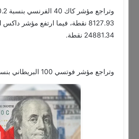
24881.34 نقطة.
وتراجع مؤشر فوتسي 100 البريطاني بنسبة أقل من 0.1% ليصل إلى 10138.76 نقطة.