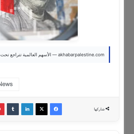
akhabarpalestine.com — الأسهم العالمية تتراجع تحت وطأة صعود الين مقابل الدولار
فيسبوك
‫X
لينكدإن
‏Tumblr
شاركها