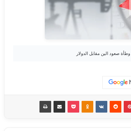
بينتيريست
‏Reddit
‏VKontakte
Odnoklassniki
‫Pocket
مشاركة عبر البريد
طباعة