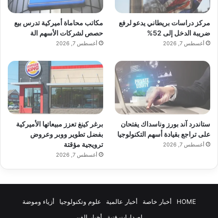
تضمنت أفكارًا عشوائية وتذكيرات للاجتماعات
مركز دراسات بريطاني يدعو لرفع
مكاتب محاماة أميركية تدرس بيع
ضريبة الدخل إلى 52%
حصص لشركات الأسهم الة
وروابط وأشياء لا أريد أن أنساها.
أغسطس 7, 2026
أغسطس 7, 2026
مع مرور الوقت، ظهرت الأنماط بشكل طبيعي.
عندما يكون هناك شيء مهم، أقوم بتحويله إلى
ملاحظة خاصة به لاحقًا. كانت المذكرة اليومية
ستاندرد آند بورز وناسداك يفتحان
برغر كينغ تعزز مبيعاتها الأميركية
على تراجع بقيادة أسهم التكنولوجيا
بفضل تطوير ووبر وعروض
بمثابة صندوق بريد وارد منخفض الضغط.
ترويجية مؤقتة
أغسطس 7, 2026
أغسطس 7, 2026
عادات التنسيق الصغيرة التي أحدثت فرقًا كبيرًا
HOME
أخبار خاصة
أخبار عالمية
علوم وتكنولوجيا
أزياء وموضة
اقرأ أيضًا:
سايك موتور الصينية تجدد مشروعها
إصدارات فنية
أخبار الفن