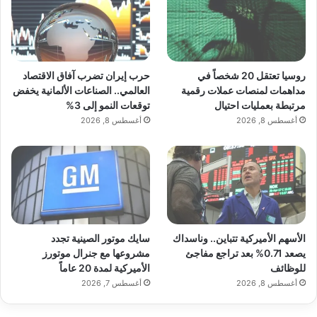
■ مصدر الخبر الأصلي
نشر لأول مرة على:
yalebnan.org
روسيا تعتقل 20 شخصاً في
حرب إيران تضرب آفاق الاقتصاد
مداهمات لمنصات عملات رقمية
العالمي.. الصناعات الألمانية يخفض
تاريخ النشر:
2026-01-08 18:58:00
مرتبطة بعمليات احتيال
توقعات النمو إلى 3%
الكاتب:
ahmadsh
أغسطس 8, 2026
أغسطس 8, 2026
تنويه من موقعنا
تم جلب هذا المحتوى بشكل آلي من المصدر:
yalebnan.org
الأسهم الأميركية تتباين.. وناسداك
سايك موتور الصينية تجدد
بتاريخ:
2026-01-08 18:58:00
.
يصعد 0.71% بعد تراجع مفاجئ
مشروعها مع جنرال موتورز
الآراء والمعلومات الواردة في هذا المقال لا تعبر بالضرورة عن
للوظائف
الأميركية لمدة 20 عاماً
رأي موقعنا والمسؤولية الكاملة تقع على عاتق المصدر
أغسطس 8, 2026
أغسطس 7, 2026
الأصلي.