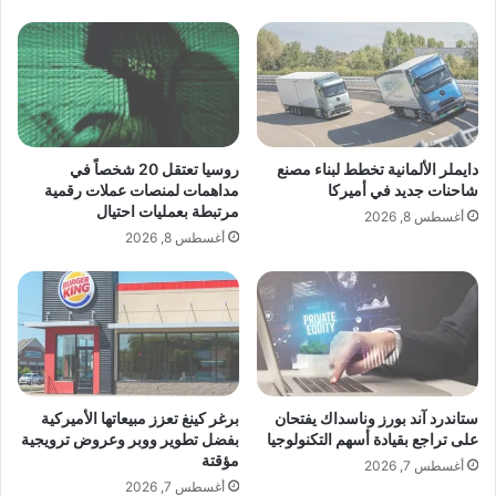
ا
أ
ل
كهذه”.
ن
ش
ي
ب
ك
ا
واستخدمت خلال التدريب ذخائر أخرى للمقارنة
و
ب
ن
ا
منها كريات الرصاص وأنواع مختلفة من خرطوشة
O
ل
دايملر الألمانية تخطط لبناء مصنع
روسيا تعتقل 20 شخصاً في
n
ل
شاحنات جديد في أميركا
مداهمات لمنصات عملات رقمية
5.45×39 ملم. كما أُجريت تدريبات عملية على
e
مرتبطة بعمليات احتيال
ب
أغسطس 8, 2026
P
ن
أغسطس 8, 2026
l
الرماية، حيث شرح المدربون كيفية التصويب
ا
u
ن
s
ي
وإطلاق النار على أهداف سريعة الحركة.
1
ه
5
م
ق
ذ
المصدر: RT
ل
ه
ستاندرد آند بورز وناسداك يفتحان
برغر كينغ تعزز مبيعاتها الأميركية
قً
ب
على تراجع بقيادة أسهم التكنولوجيا
بفضل تطوير ووبر وعروض ترويجية
ا
ل
مؤقتة
أغسطس 7, 2026
ب
اقرأ أيضًا:
ستاندرد آند بورز وناسداك يفتحان
أغسطس 7, 2026
ن