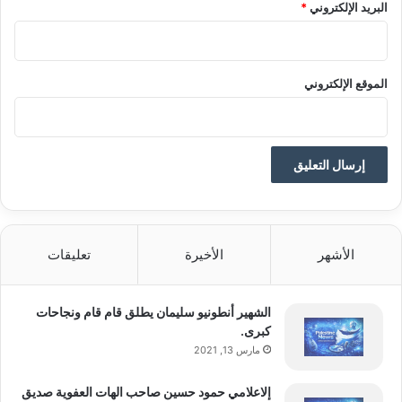
البريد الإلكتروني
*
تم جلب هذا المحتوى بشكل آلي من المصدر:
arabic.rt.com
الموقع الإلكتروني
بتاريخ:
2026-01-08 15:23:00
.
الآراء والمعلومات الواردة في هذا المقال لا تعبر
بالضرورة عن رأي موقع “yalebnan.org”،
والمسؤولية الكاملة تقع على عاتق المصدر
الأشهر
الأخيرة
تعليقات
الأصلي.
الشهير أنطونيو سليمان يطلق قام قام ونجاحات
ملاحظة:
قد يتم استخدام الترجمة الآلية في بعض
كبرى.
مارس 13, 2021
الأحيان لتوفير هذا المحتوى.
إلاعلامي حمود حسين صاحب الهات العفوية صديق