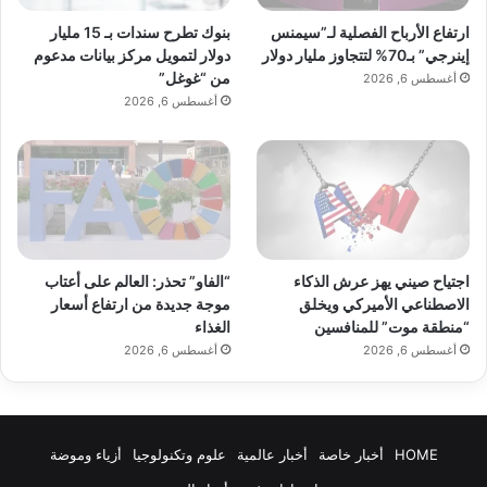
بنوك تطرح سندات بـ 15 مليار
ارتفاع الأرباح الفصلية لـ”سيمنس
دولار لتمويل مركز بيانات مدعوم
إينرجي” بـ70% لتتجاوز مليار دولار
من “غوغل”
أغسطس 6, 2026
أغسطس 6, 2026
اجتياح صيني يهز عرش الذكاء
“الفاو” تحذر: العالم على أعتاب
الاصطناعي الأميركي ويخلق
موجة جديدة من ارتفاع أسعار
“منطقة موت” للمنافسين
الغذاء
أغسطس 6, 2026
أغسطس 6, 2026
HOME
أخبار خاصة
أخبار عالمية
علوم وتكنولوجيا
أزياء وموضة