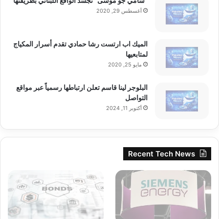
“سامي جو موسى” تجسد الواقع اللبناني بطريقتها
ب
أغسطس 29, 2020
ا
ل
ت
الميك اب ارتست رشا حمادي تقدم أسرار المكياج
ن
لمتابعيها
و
مايو 25, 2020
ع
ا
ل
البلوجر لينا قاسم تعلن ارتباطها رسمياً عبر مواقع
ف
التواصل
ك
أكتوبر 11, 2024
ر
ي
و
ا
Recent Tech News
ل
د
ي
ن
ي