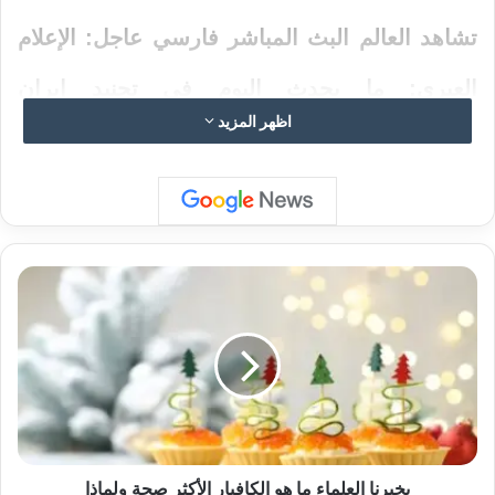
تشاهد العالم البث المباشر فارسي عاجل: الإعلام
العبري: ما يحدث اليوم في تجنيد إيران
اظهر المزيد
للإسرائيليين مختلف عن السابق وهو أمرٌ مُقلق
للغاية …
ي
خ
ب
ر
■ مصدر الخبر الأصلي
ن
نشر لأول مرة على:
yalebnan.org
ا
ا
تاريخ النشر:
2025-12-27 09:28:00
ل
ع
الكاتب:
ahmadsh
ل
يخبرنا العلماء ما هو الكافيار الأكثر صحة ولماذا