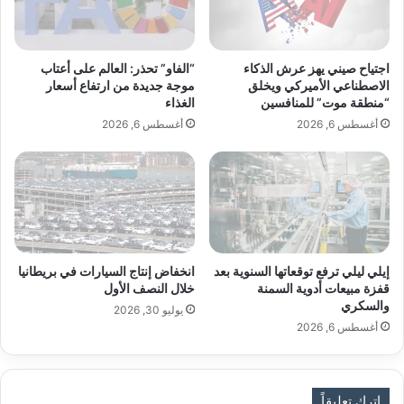
ص
د
ح
ف
ة
ي
و
ح
اجتياح صيني يهز عرش الذكاء
“الفاو” تحذر: العالم على أعتاب
ل
م
الاصطناعي الأميركي ويخلق
موجة جديدة من ارتفاع أسعار
م
ص
“منطقة موت” للمنافسين
الغذاء
ا
أ
أغسطس 6, 2026
أغسطس 6, 2026
ذ
ي
ا
ا
د
ي
م
ج
ر
إيلي ليلي ترفع توقعاتها السنوية بعد
انخفاض إنتاج السيارات في بريطانيا
م
قفزة مبيعات أدوية السمنة
خلال النصف الأول
ة
والسكري
ا
يوليو 30, 2026
أغسطس 6, 2026
م
ت
د
ت
اترك تعليقاً
إ