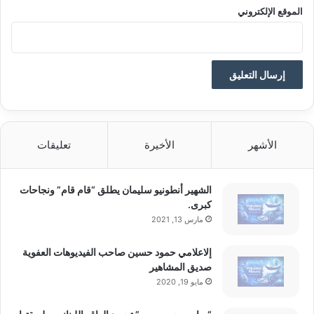
ي
الموقع الإلكتروني
ة
ا
ل
ق
ت
ل
ة
ا
ل
الأشهر
الأخيرة
تعليقات
ذ
ي
ن
الشهير أنطونيو سليمان يطلق “قام قام” ونجاحات
ل
كبرى.
ا
مارس 13, 2021
ي
ؤ
إلاعلامي حمود حسين صاحب الفيديوهات العفوية
م
صديق المشاهير
ن
مايو 19, 2020
و
ن