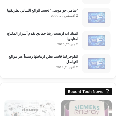
تنويه من موقعنا
“سامي جو موسى” تجسد الواقع اللبناني بطريقتها
تم جلب هذا المحتوى بشكل آلي من المصدر:
أغسطس 29, 2020
yalebnan.org
بتاريخ:
2025-12-22 03:53:00
.
الآراء والمعلومات الواردة في هذا المقال لا تعبر بالضرورة عن
الميك اب ارتست رشا حمادي تقدم أسرار المكياج
رأي موقعنا والمسؤولية الكاملة تقع على عاتق المصدر
لمتابعيها
مايو 25, 2020
الأصلي.
ملاحظة:
قد يتم استخدام الترجمة الآلية في بعض الأحيان لتوفير
البلوجر لينا قاسم تعلن ارتباطها رسمياً عبر مواقع
هذا المحتوى.
التواصل
أكتوبر 11, 2024
Recent Tech News