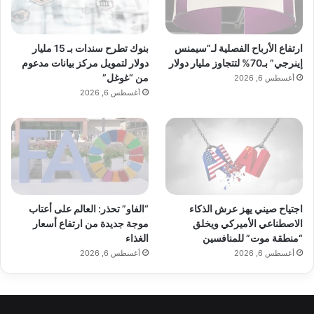
بنوك تطرح سندات بـ 15 مليار
ارتفاع الأرباح الفصلية لـ”سيمنس
دولار لتمويل مركز بيانات مدعوم
إينرجي” بـ70% لتتجاوز مليار دولار
من “غوغل”
أغسطس 6, 2026
أغسطس 6, 2026
اجتياح صيني يهز عرش الذكاء
“الفاو” تحذر: العالم على أعتاب
الاصطناعي الأميركي ويخلق
موجة جديدة من ارتفاع أسعار
“منطقة موت” للمنافسين
الغذاء
أغسطس 6, 2026
أغسطس 6, 2026