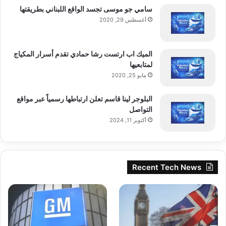
سامي جو موسى تجسد الواقع اللبناني بطريقتها
إذا كنت متواجدًا فعليًا في بلد مدعوم، فإليك متجر
أغسطس 29, 2020
AltStore الخطوات الرسمية لتثبيت AltStore
الميك اب ارتست رشا حمادي تقدم أسرار المكياج
PAL. تأكد من أنك تستخدم Safari، وقمت
لمتابعيها
مايو 25, 2020
بتسجيل الدخول إلى حساب App Store في
البلوجر لينا قاسم تعلن ارتباطها رسمياً عبر مواقع
الاتحاد الأوروبي أو اليابان، وأن جهازك يعمل بنظام
التواصل
أكتوبر 11, 2024
iOS 18.0 أو أحدث، أو iPadOS 18.0 أو أحدث:
Recent Tech News
1. اضغط على “تنزيل” (على الزر