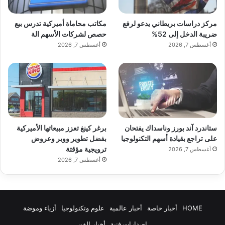
الموجود
مركز دراسات بريطاني يدعو لرفع
مكاتب محاماة أميركية تدرس بيع
ضريبة الدخل إلى 52%
حصص لشركات الأسهم الة
https://altstore.io/download)
أغسطس 7, 2026
أغسطس 7, 2026
وسيظهر تنبيه “تثبيت السوق” يطلب
منك السماح بالتنزيلات من AltStore
LLC
ستاندرد آند بورز وناسداك يفتحان
برغر كينغ تعزز مبيعاتها الأميركية
2. افتح تطبيق الإعدادات وسيكون هناك
على تراجع بقيادة أسهم التكنولوجيا
بفضل تطوير ووبر وعروض
ترويجية مؤقتة
أغسطس 7, 2026
خيار جديد، “السماح بالسوق من
أغسطس 7, 2026
AltStore LLC” في الأعلى أسفل معرف
Apple الخاص بك. حدد “السماح”
HOME
أخبار خاصة
أخبار عالمية
علوم وتكنولوجيا
أزياء وموضة
إصدارات فنية
أخبار الفن