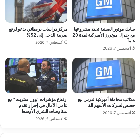
ي
ق
ذ
ع
وعمولات خدمات المتجر، ولجنة التكنولوجيا
ا
ا
ل
ن
الأساسية.
ك
ع
سايك موتور الصينية تجدد مشروعها
مركز دراسات بريطاني يدعو لرفع
ا
ق
مع جنرال موتورز الأميركية لمدة 20
ضريبة الدخل إلى 52%
م
عاماً
د
أغسطس 7, 2026
يمكنك قراءة تغطية 9to5Mac للشروط الجديدة
ل
ت
أغسطس 7, 2026
ل
و
ل
هنا.
س
ق
ي
ر
ع
AltStore PAL متوفر الآن في اليابان
ا
م
ر
ن
1
ظ
بعد ساعات قليلة من قيام شركة Apple بقلب
مكاتب محاماة أميركية تدرس بيع
ارتفاع مؤشرات “وول ستريت” مع
7
و
حصص لشركات الأسهم الة
تنامي الآمال في إحراز تقدم
0
م
بمفاوضات الشرق الأوسط
المفتاح على قواعدها الجديدة في اليابان،
1
أغسطس 7, 2026
ة
أغسطس 6, 2026
و
آ
AltStore مؤكد على Mastodon أن تطبيق
ن
ر
د
و
ع
ل