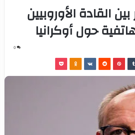
ن القادة الأوروبيين
تفية حول أوكرانيا
0
‏Tumblr
بينتيريست
‏Reddit
‏VKontakte
Odnoklassniki
‫Pocket