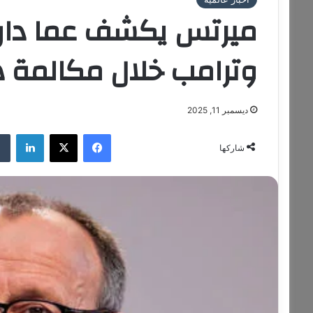
ميرتس يكشف عما دار بي
وترامب خلال مكالمة ها
ديسمبر 11, 2025
فيسبوك
‫X
لينكدإن
شاركها