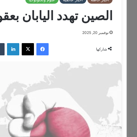
الصين تهدد اليابان بعق
نوفمبر 20, 2025
فيسبوك
‫X
لينكدإن
شاركها