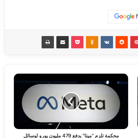
بينتيريست
‏Reddit
‏VKontakte
Odnoklassniki
‫Pocket
مشاركة عبر البريد
طباعة
م
ح
ك
م
ة
ت
ل
ز
م
"
محكمة تلزم "ميتا" بدفع 479 مليون يورو لوسائل