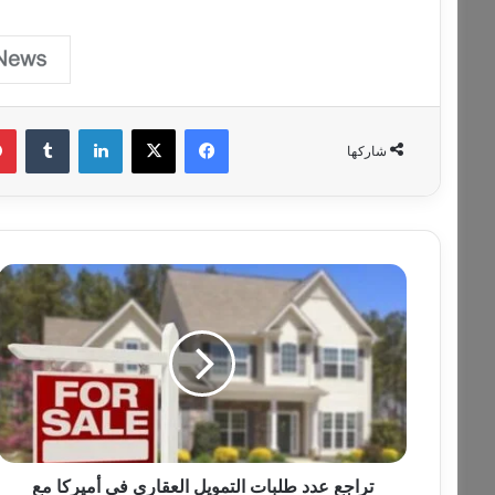
فيسبوك
‫X
لينكدإن
‏Tumblr
شاركها
ت
ر
ا
ج
ع
ع
د
د
ط
ل
تراجع عدد طلبات التمويل العقاري في أميركا مع