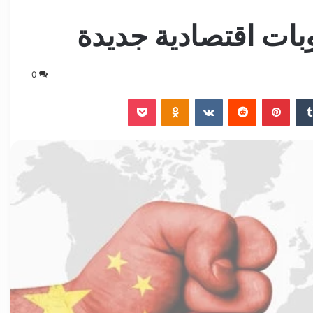
وبات اقتصادية جديدة
0
‏Tumblr
بينتيريست
‏Reddit
‏VKontakte
Odnoklassniki
‫Pocket