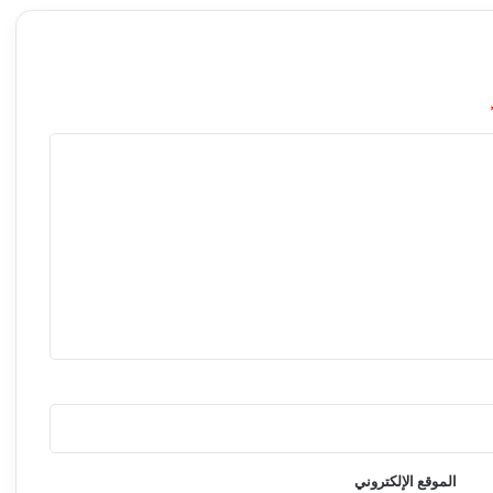
ل
و
س
ا
ئ
ل
إ
ع
ل
ا
م
إ
س
ب
ا
ن
ي
ة
الموقع الإلكتروني