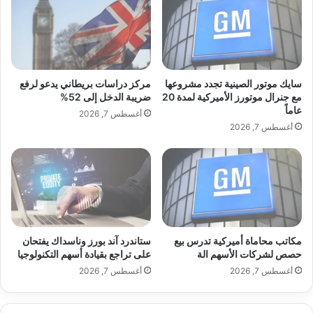
ع
ل
ي
ن
ة
ع
م
ن
ن
ت
ذ
ع
سايك موتور الصينية تجدد مشروعها
مركز دراسات بريطاني يدعو لرفع
م
ا
مع جنرال موتورز الأميركية لمدة 20
ضريبة الدخل إلى 52%
ن
عاماً
و
أغسطس 7, 2026
ت
ن
أغسطس 7, 2026
ص
ب
ف
ي
ي
ن
و
Q
ن
S
ي
S
و
و
مكاتب محاماة أميركية تدرس بيع
ستاندرد آند بورز وناسداك يفتحان
H
حصص لشركات الأسهم الة
على تراجع بقيادة أسهم التكنولوجيا
u
أغسطس 7, 2026
أغسطس 7, 2026
m
a
n