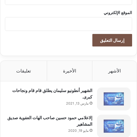
ا
ص
الموقع الإلكتروني
ط
ن
ا
ع
ي
و
ا
ل
ر
الأشهر
الأخيرة
تعليقات
و
ب
و
الشهير أنطونيو سليمان يطلق قام قام ونجاحات
ت
كبرى.
ا
مارس 13, 2021
ت
إلاعلامي حمود حسين صاحب الهات العفوية صديق
المشاهير
مايو 19, 2020