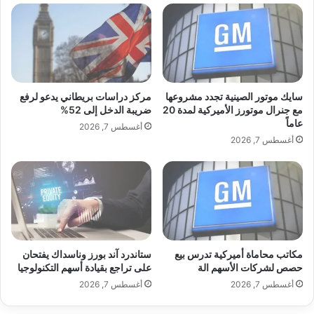
ل
ر
الخاصة تستدعي القلق والمراجعة الدقيقة.
ذ
ا
ي
ل
ج
م
م
ن
ع
ا
ب
ز
سايك موتور الصينية تجدد مشروعها
مركز دراسات بريطاني يدعو لرفع
ي
ل
مع جنرال موتورز الأميركية لمدة 20
ضريبة الدخل إلى 52%
ن
عاماً
ف
أغسطس 7, 2026
ش
ي
أغسطس 7, 2026
غ
ا
ف
ل
ا
م
ل
م
د
ل
ر
ك
ا
ة
akhabarpalestine.com — محافظ بنك إنجلترا يحذر من
مكاتب محاماة أميركية تدرس بيع
ستاندرد آند بورز وناسداك يفتحان
ج
ا
المخاطر المتزايدة في أسواق الائتمان الة
حصص لشركات الأسهم الة
على تراجع بقيادة أسهم التكنولوجيا
ا
ل
ت
أغسطس 7, 2026
أغسطس 7, 2026
م
و
ت
ا