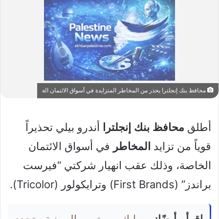
محافظ بنك إنجلترا يحذر من المخاطر المتزايدة في أسواق الائتمان الة
أطلق
محافظ
بنك
إنجلترا
أندرو بيلي تحذيراً
قوياً من تزايد
المخاطر
في أسواق الائتمان
الخاصة، وذلك عقب انهيار شركتي “فيرست
براندز” (First Brands) وترايكولور (Tricolor).
اقرأ أيضًا:
سايك موتور الصينية تجدد