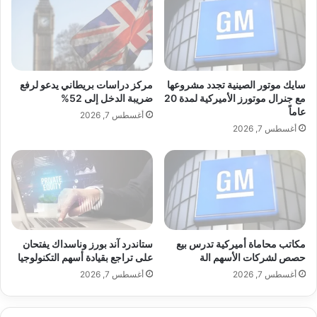
أ
ق
مستوى له منذ عام 2021، وفق ما نقلته وكالة
س
م
ع
ح
بلومبرغ.
ا
ر
ر
ك
ا
ب
سايك موتور الصينية تجدد مشروعها
مركز دراسات بريطاني يدعو لرفع
ل
ح
مع جنرال موتورز الأميركية لمدة 20
ضريبة الدخل إلى 52%
ف
عاماً
ث
أغسطس 7, 2026
ا
ع
أغسطس 7, 2026
ئ
ل
د
ى
ة
ا
ه
ل
ذ
إ
ا
ن
ا
ت
مكاتب محاماة أميركية تدرس بيع
ستاندرد آند بورز وناسداك يفتحان
ل
ر
حصص لشركات الأسهم الة
على تراجع بقيادة أسهم التكنولوجيا
ع
ن
akhabarpalestine.com — أميركا تعتزم شراء مليون برميل
ا
أغسطس 7, 2026
أغسطس 7, 2026
ت
م
نفط للاحتياطي الاستراتيجي
ل
.
م