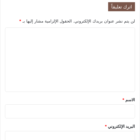
ت
اترك تعليقاً
ب
ن
ى
لن يتم نشر عنوان بريدك الإلكتروني.
الحقول الإلزامية مشار إليها بـ
*
ت
ا
ح
ت
ل
ي
ت
ة
م
ع
ع
ل
ا
ي
س
ت
ق
م
*
ر
الاسم
*
ا
ر
ا
ل
البريد الإلكتروني
*
إ
غ