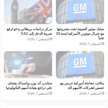
ف
ل
ي
ي
د
ا
ر
ر
ا
د
akhabarpalestine.com — وول ستريت تفتح منخفضة وسط
ل
و
سايك موتور الصينية تجدد مشروعها
مركز دراسات بريطاني يدعو لرفع
تركيز على قطاع البنوك
ي
ل
مع جنرال موتورز الأميركية لمدة 20
ضريبة الدخل إلى 52%
ح
عاماً
ا
أغسطس 7, 2026
و
ر
أغسطس 7, 2026
ل
م
تفتح
ستريت
منخفضة
وسط
خ
خ
ف
ص
وول
ض
ص
ا
ة
ل
ل
ف
م
مكاتب محاماة أميركية تدرس بيع
ستاندرد آند بورز وناسداك يفتحان
ا
ش
حصص لشركات الأسهم الة
على تراجع بقيادة أسهم التكنولوجيا
ئ
ر
د
أغسطس 7, 2026
أغسطس 7, 2026
و
ة
ع
ا