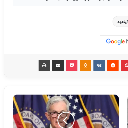
يتعهد
بينتيريست
‏Reddit
‏VKontakte
Odnoklassniki
‫Pocket
مشاركة عبر البريد
طباعة
ر
ئ
ي
س
ا
ل