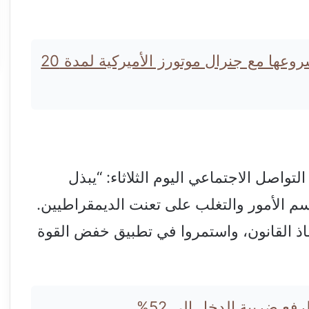
سايك موتور الصينية تجدد مشروعها مع جنرال موتورز الأميركية لمدة 20
تواصل الاجتماعي اليوم الثلاثاء: “يبذل
م الأمور والتغلب على تعنت الديمقراطيين.
اذ القانون، واستمروا في تطبيق خفض القوة
ع ضريبة الدخل إلى 52%