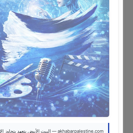
akhabarpalestine.com — البيت الأبيض يتعهد بتجاوز الإغلاق الحكومي واستمرار تسريح موظفي الحكومة