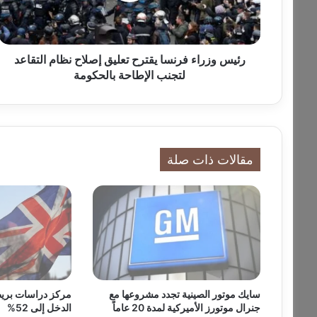
ر
ا
ء
ف
رئيس وزراء فرنسا يقترح تعليق إصلاح نظام التقاعد
ر
لتجنب الإطاحة بالحكومة
ن
س
ا
ي
ق
مقالات ذات صلة
ت
ر
ح
ت
ع
ل
ي
ق
إ
سايك موتور الصينية تجدد مشروعها مع
مركز دراسات بريط
ص
جنرال موتورز الأميركية لمدة 20 عاماً
الدخل إلى 52%
ل