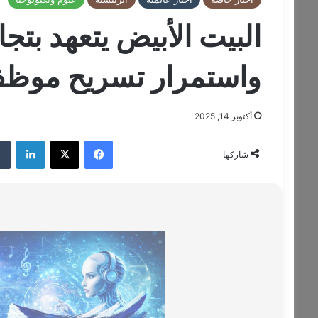
البيت الأبيض يتعهد بتج
واستمرار تسريح موظف
أكتوبر 14, 2025
فيسبوك
‫X
لينكدإن
شاركها