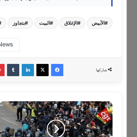
الأبيض
الإغلاق
البيت
بتجاوز
فيسبوك
‫X
لينكدإن
‏Tumblr
شاركها
ر
ئ
ي
س
و
ز