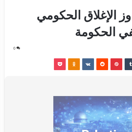
اوز الإغلاق الحكومي
ي الحكومة
0
‏Tumblr
بينتيريست
‏Reddit
‏VKontakte
Odnoklassniki
‫Pocket