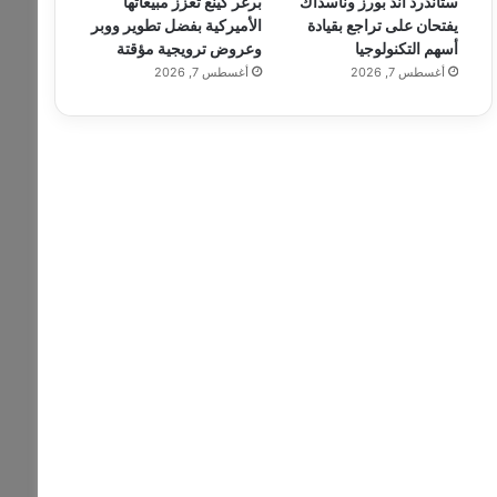
ستاندرد آند بورز وناسداك
برغر كينغ تعزز مبيعاتها
يفتحان على تراجع بقيادة
الأميركية بفضل تطوير ووبر
أسهم التكنولوجيا
وعروض ترويجية مؤقتة
أغسطس 7, 2026
أغسطس 7, 2026