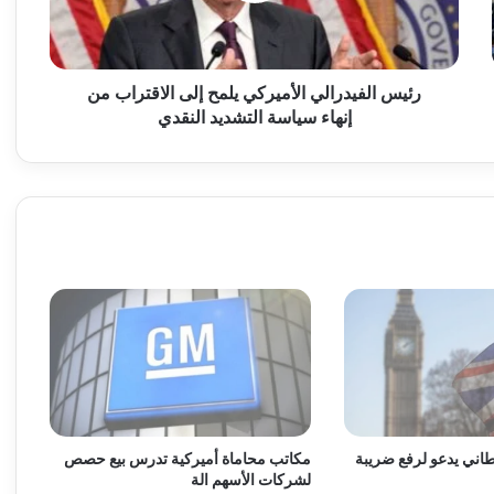
ف
ي
د
ر
رئيس الفيدرالي الأميركي يلمح إلى الاقتراب من
ا
إنهاء سياسة التشديد النقدي
ل
ي
ا
ل
أ
م
ي
ر
ك
ي
ي
ل
م
ح
اني يدعو لرفع ضريبة
مكاتب محاماة أميركية تدرس بيع حصص
إ
لشركات الأسهم الة
ل